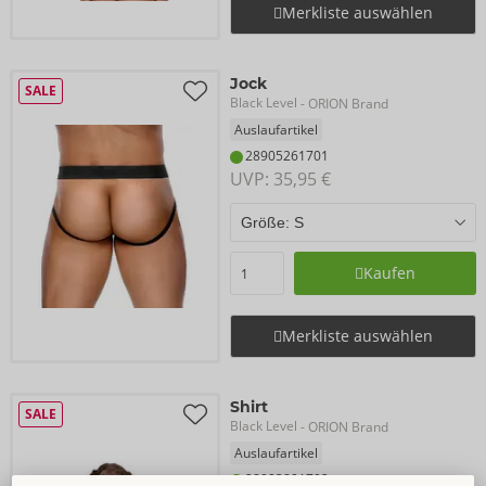
Merkliste auswählen
Jock
SALE
Black Level
- ORION Brand
Auslaufartikel
28905261701
UVP: 
35,95 €
Kaufen
Merkliste auswählen
Shirt
SALE
Black Level
- ORION Brand
Auslaufartikel
28903801702