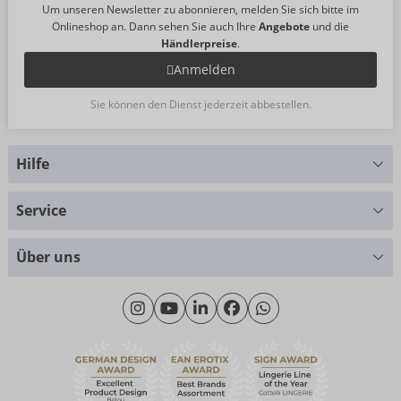
Um unseren Newsletter zu abonnieren, melden Sie sich bitte im
Onlineshop an. Dann sehen Sie auch Ihre
Angebote
und die
Händlerpreise
.
Anmelden
Sie können den Dienst jederzeit abbestellen.
Hilfe
Sie haben Fragen?
Service
Wir helfen Ihnen gern weiter
Größentabellen
+49 (0)461 50 40 308
Über uns
Materialkunde
Montag - Donnerstag: 09:00 - 16:00 Uhr
Wir über uns
Freitag: 09:00 - 15:00 Uhr
Nachhaltigkeit
eroFame
Kontakt
Häufige Fragen