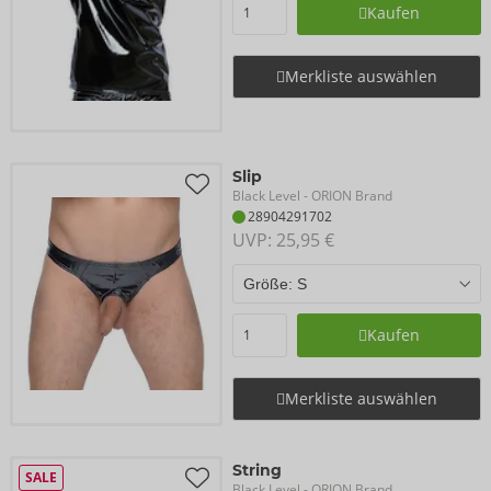
Kaufen
Merkliste auswählen
Slip
Black Level
- ORION Brand
28904291702
UVP: 
25,95 €
Kaufen
Merkliste auswählen
String
SALE
Black Level
- ORION Brand