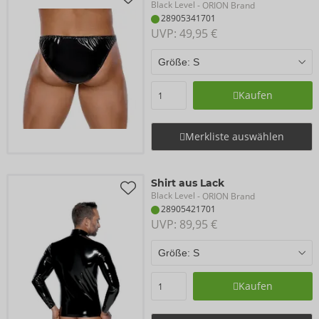
Black Level
- ORION Brand
28905341701
UVP: 
49,95 €
Kaufen
Merkliste auswählen
Shirt aus Lack
Black Level
- ORION Brand
28905421701
UVP: 
89,95 €
Kaufen