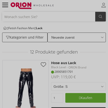
Fetish Fashion Men
Lack
Kategorien und Filter
12
Produkte gefunden
Hose aus Lack
Black Level
- ORION Brand
28905851701
UVP: 
119,00 €
Kaufen