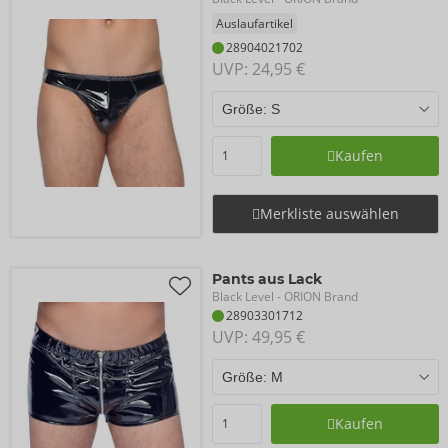
Auslaufartikel
28904021702
UVP: 
24,95 €
Kaufen
Merkliste auswählen
Pants aus Lack
Black Level
- ORION Brand
28903301712
UVP: 
49,95 €
Kaufen