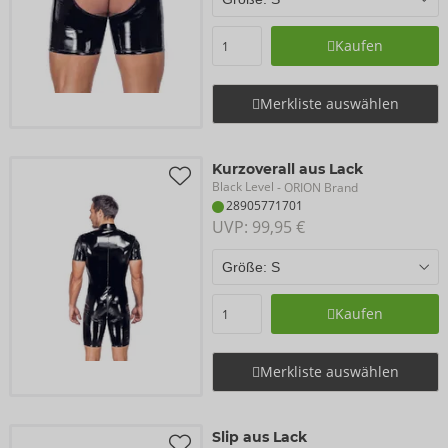
Kaufen
Merkliste auswählen
Kurzoverall aus Lack
Black Level
- ORION Brand
28905771701
UVP: 
99,95 €
Kaufen
Merkliste auswählen
Slip aus Lack