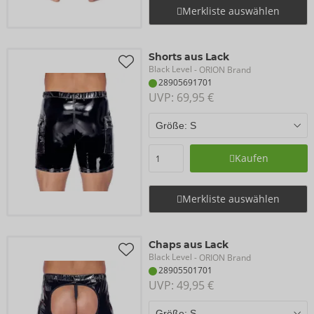
Merkliste auswählen
Shorts aus Lack
Black Level
- ORION Brand
28905691701
UVP: 
69,95 €
Kaufen
Merkliste auswählen
Chaps aus Lack
Black Level
- ORION Brand
28905501701
UVP: 
49,95 €