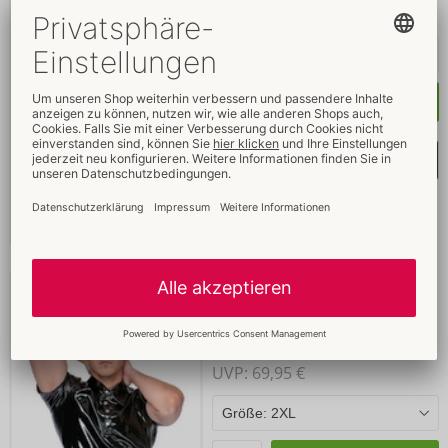
UVP: 
59,95 €
Kaufen
Merkliste auswählen
Poloshirt aus Lack
SALE
Black Level
- ORION Brand
Auslaufartikel
28905181742
UVP: 
69,95 €