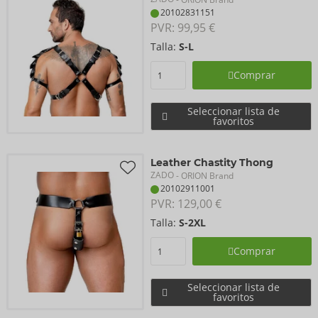
20102831151
PVR: 
99,95 €
Talla:
S-L
Comprar
Seleccionar lista de
favoritos
Leather Chastity Thong
ZADO
- ORION Brand
20102911001
PVR: 
129,00 €
Talla:
S-2XL
Comprar
Seleccionar lista de
favoritos