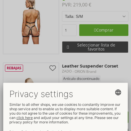
PVR: 
219,00 €
Comprar
Seleccionar lista de
favoritos
Leather Suspender Corset
REBAJAS
ZADO
- ORION Brand
Artículo discontinuado
20010631011
PVR: 
249,00 €
Comprar