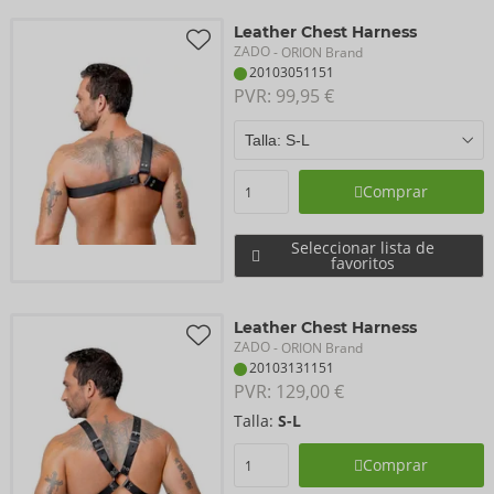
Leather Chest Harness
ZADO
- ORION Brand
20103051151
PVR: 
99,95 €
Comprar
Seleccionar lista de
favoritos
Leather Chest Harness
ZADO
- ORION Brand
20103131151
PVR: 
129,00 €
Talla:
S-L
Comprar