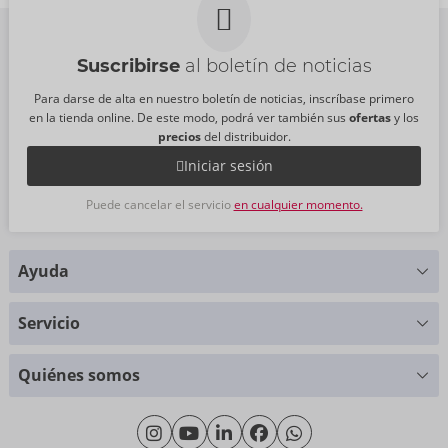
Suscribirse
al boletín de noticias
Para darse de alta en nuestro boletín de noticias, inscríbase primero
en la tienda online. De este modo, podrá ver también sus
ofertas
y los
precios
del distribuidor.
Iniciar sesión
Puede cancelar el servicio
en cualquier momento.
Ayuda
¿Alguna pregunta?
Servicio
Le ayudaremos con mucho gusto
Tablas de tallas
+49 (0)461 50 40 308
Quiénes somos
Ciencia de materiales
Lunes - Jueves: 09:00 - 16:00
Sobre nosotros
Viernes: 09:00 - 15:00