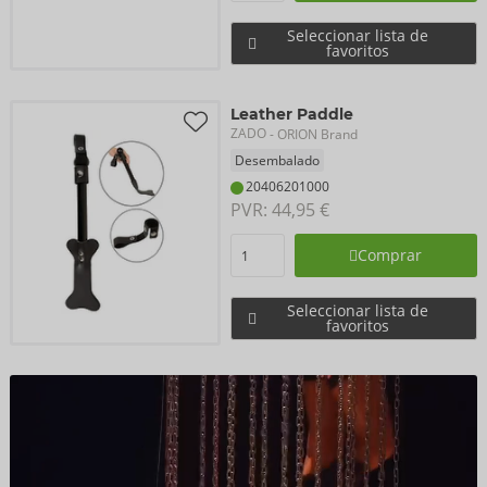
Seleccionar lista de
favoritos
Leather Paddle
ZADO
- ORION Brand
Desembalado
20406201000
PVR: 
44,95 €
Comprar
Seleccionar lista de
favoritos