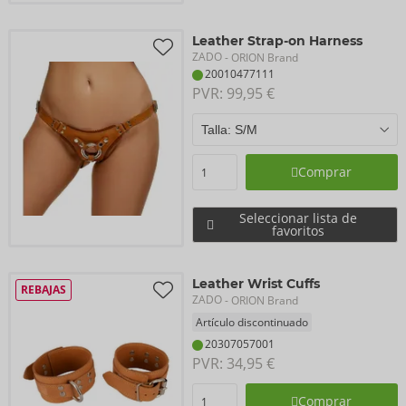
Leather Strap-on Harness
ZADO
- ORION Brand
20010477111
PVR: 
99,95 €
Comprar
Seleccionar lista de
favoritos
Leather Wrist Cuffs
REBAJAS
ZADO
- ORION Brand
Artículo discontinuado
20307057001
PVR: 
34,95 €
Comprar