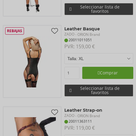
Seleccionar lista de
favoritos
Leather Basque
REBAJAS
ZADO
- ORION Brand
20011011051
PVR: 
159,00 €
Comprar
Seleccionar lista de
favoritos
Leather Strap-on
ZADO
- ORION Brand
20011363111
PVR: 
119,00 €