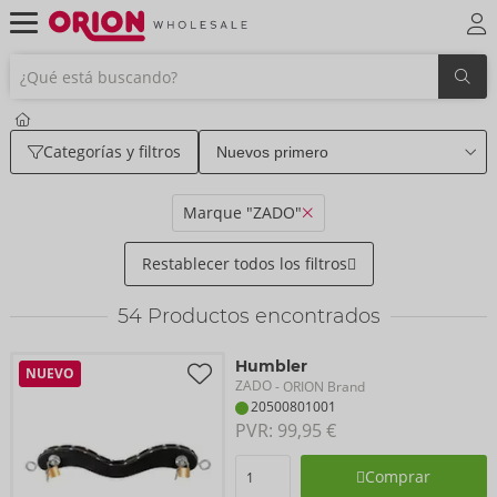
Categorías y filtros
Marque "ZADO"
Restablecer todos los filtros
54
Productos encontrados
Humbler
NUEVO
ZADO
- ORION Brand
20500801001
PVR: 
99,95 €
Comprar