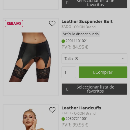
Seleccionar lista de
favoritos
Leather Suspender Belt
REBAJAS
ZADO
- ORION Brand
Artículo discontinuado
20011101021
PVR: 
84,95 €
Comprar
Seleccionar lista de
favoritos
Leather Handcuffs
ZADO
- ORION Brand
20307211001
PVR: 
99,95 €