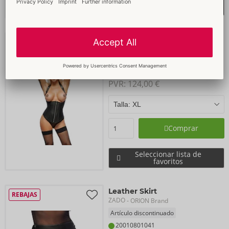
Seleccionar lista de
favoritos
Leather Corset
REBAJAS
ZADO
- ORION Brand
Artículo discontinuado
20010711051
PVR: 
124,00 €
Comprar
Seleccionar lista de
favoritos
Leather Skirt
REBAJAS
ZADO
- ORION Brand
Artículo discontinuado
20010801041