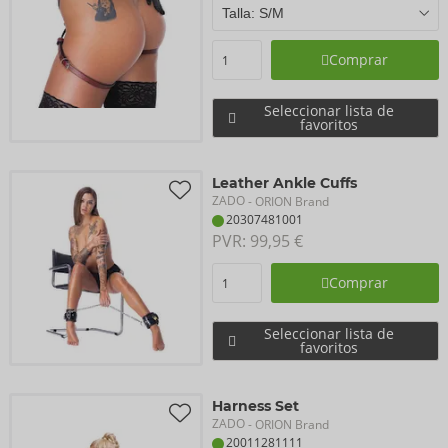
Comprar
Seleccionar lista de
favoritos
Leather Ankle Cuffs
ZADO
- ORION Brand
20307481001
PVR: 
99,95 €
Comprar
Seleccionar lista de
favoritos
Harness Set
ZADO
- ORION Brand
20011281111