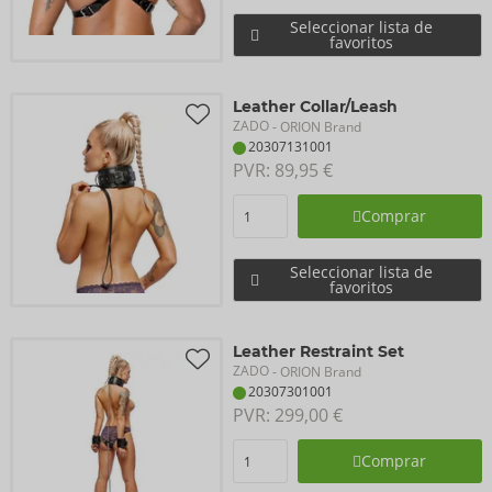
Seleccionar lista de
favoritos
Leather Collar/Leash
ZADO
- ORION Brand
20307131001
PVR: 
89,95 €
Comprar
Seleccionar lista de
favoritos
Leather Restraint Set
ZADO
- ORION Brand
20307301001
PVR: 
299,00 €
Comprar