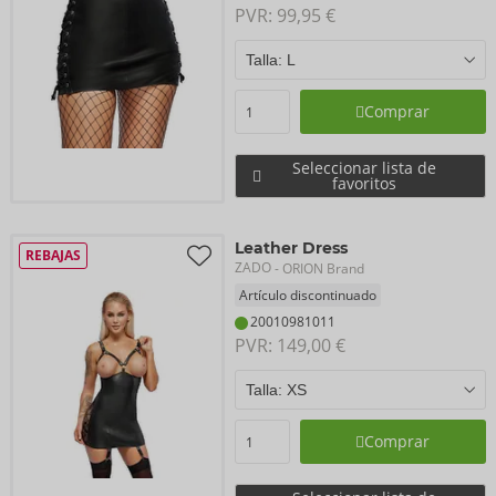
PVR: 
99,95 €
Comprar
Seleccionar lista de
favoritos
Leather Dress
REBAJAS
ZADO
- ORION Brand
Artículo discontinuado
20010981011
PVR: 
149,00 €
Comprar