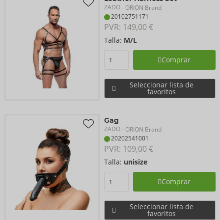
ZADO
- ORION Brand
20102751171
PVR: 
149,00 €
Talla:
M/L
Comprar
Seleccionar lista de
favoritos
Gag
ZADO
- ORION Brand
20202541001
PVR: 
109,00 €
Talla:
unisize
Comprar
Seleccionar lista de
favoritos