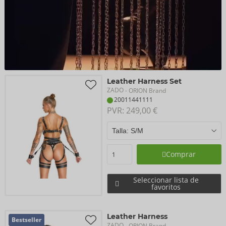
Leather Harness Set
ZADO
- ORION Brand
20011441111
PVR: 
249,00 €
Comprar
Seleccionar lista de
favoritos
Leather Harness
Bestseller
ZADO
- ORION Brand