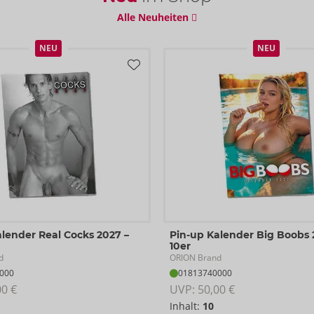
Alle Neuheiten
NEU
NEU
lender Real Cocks 2027 –
Pin-up Kalender Big Boobs 
10er
d
ORION Brand
000
01813740000
00 €
UVP: 
50,00 €
Inhalt:
10