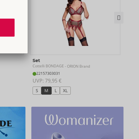
He
Set
Sven
Cottelli BONDAGE
- ORION Brand
21
22157303031
UVP:
UVP: 
79,95 €
S
S
M
L
XL