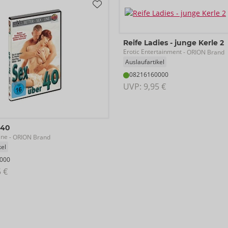
Reife Ladies - junge Kerle 2
Erotic Entertainment
- ORION Brand
Auslaufartikel
08216160000
UVP: 
9,95 €
 40
ine
- ORION Brand
kel
000
5 €