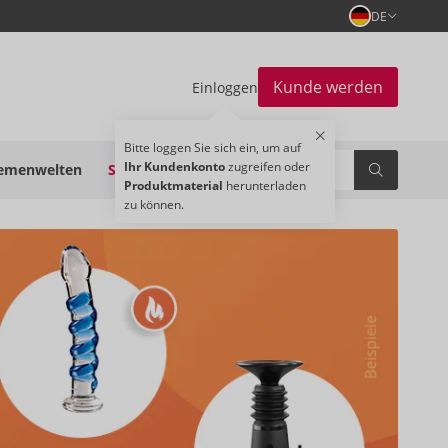
DE
Kunde werden
Einloggen
Bitte loggen Sie sich ein, um auf
Ihr Kundenkonto
zugreifen oder
emenwelten
SALE
Produktmaterial
herunterladen
zu können.