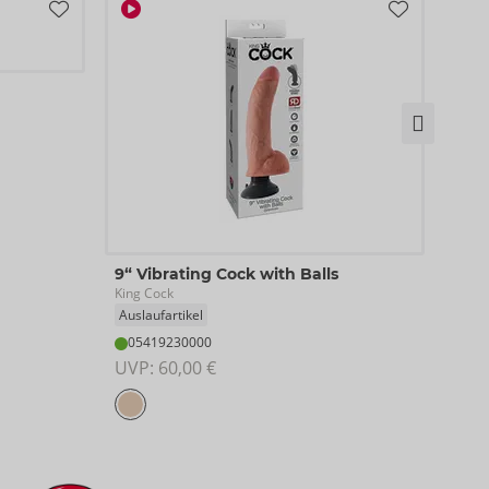
Set 
9“ Vibrating Cock with Balls
Obses
King Cock
Ausla
Auslaufartikel
27
05419230000
UVP:
UVP: 
60,00 €
XS/