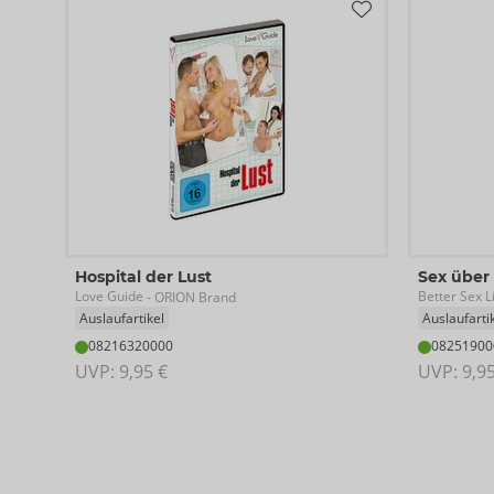
Hospital der Lust
Sex über
Love Guide
Better Sex L
- ORION Brand
Auslaufartikel
Auslaufarti
08216320000
08251900
UVP: 
9,95 €
UVP: 
9,9