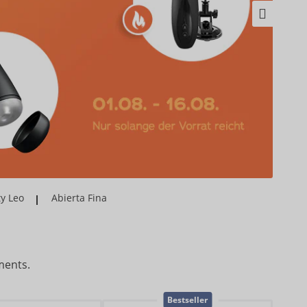
y Leo
Abierta Fina
ments.
Bestseller