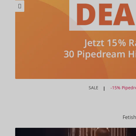
SALE
-15% Piped
Fetis