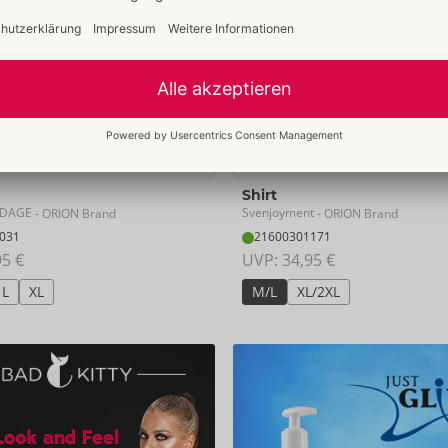
Shirt
ONDAGE
Svenjoyment
- ORION Brand
- ORION Brand
031
21600301171
95 €
UVP: 
34,95 €
L
XL
M/L
XL/2XL