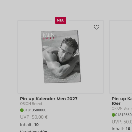
NEU
Pin-up Kalender Men 2027
Pin-up Ka
10er
ORION Brand
ORION Bran
01813580000
01813660
UVP: 
50,00 €
UVP: 
50,
Inhalt:
10
Inhalt:
10
Variation:
10x