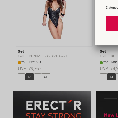
Set
Set
Cottelli BONDAGE
Cottelli B
- ORION Brand
26451221031
26451491
UVP: 
79,95 €
UVP: 
74,
S
M
L
XL
S
M