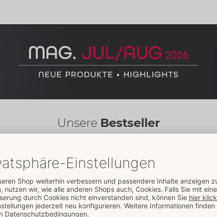
Unsere
Bestseller
Alle Bestseller entdecken
& Fashion
Fetisch
Toys
Kondome
Drogerie
Fun
Bestseller
Bestseller