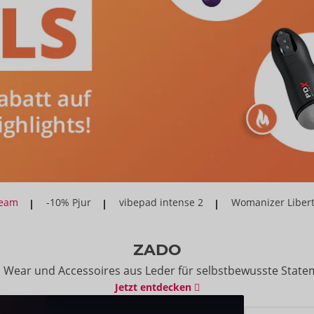
ream
-10% Pjur
vibepad intense 2
Womanizer Libert
ZADO
h Wear und Accessoires aus Leder für selbstbewusste State
Jetzt entdecken