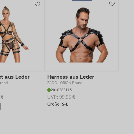
t aus Leder
Harness aus Leder
ZADO
Brand
- ORION Brand
20102831151
 €
UVP: 
99,95 €
Größe:
S-L