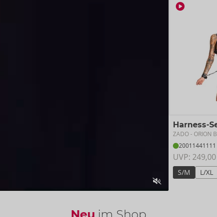
Harness-Se
ZADO
- ORION 
20011441111
UVP: 
249,00
S/M
L/XL
Neu
im Shop