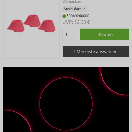
Womanizer
Auslaufartikel
50049260000
UVP: 
12,90 €
Kaufen
Merkliste auswählen