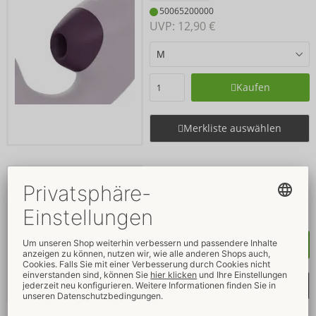
50065200000
UVP: 
12,90 €
Kaufen
Merkliste auswählen
Lust & Luxury
Womanizer
54069190000
UVP: 
299,00 €
Kaufen
Merkliste auswählen