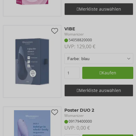
Merkliste auswählen
VIBE
Womanizer
54058820000
UVP: 
129,00 €
Kaufen
Merkliste auswählen
Poster DUO 2
Womanizer
09179400000
UVP: 
0,00 €