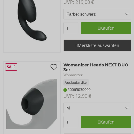
UVP: 
219,00 €
Kaufen
Merkliste auswählen
Womanizer Heads NEXT DUO
SALE
3er
Womanizer
Auslaufartikel
50065030000
UVP: 
12,90 €
Kaufen