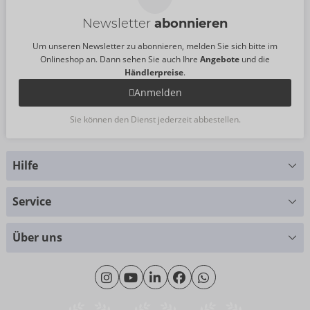
Newsletter
abonnieren
Um unseren Newsletter zu abonnieren, melden Sie sich bitte im
Onlineshop an. Dann sehen Sie auch Ihre
Angebote
und die
Händlerpreise
.
Anmelden
Sie können den Dienst jederzeit abbestellen.
Hilfe
Sie haben Fragen?
Service
Wir helfen Ihnen gern weiter
Größentabellen
+49 (0)461 50 40 308
Über uns
Materialkunde
Montag - Donnerstag: 09:00 - 16:00 Uhr
Wir über uns
Freitag: 09:00 - 15:00 Uhr
Nachhaltigkeit