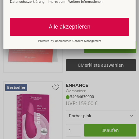
Merch Kit Enhance
Womanizer
Auslaufartikel
09184900000
UVP: 
0,00 €
Kaufen
Merkliste auswählen
ENHANCE
Bestseller
Womanizer
54064630000
UVP: 
159,00 €
Kaufen