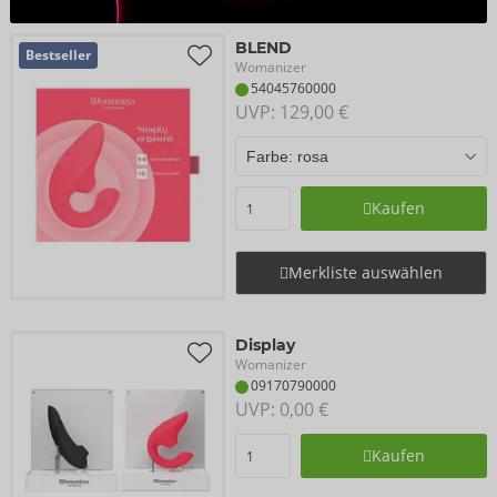
BLEND
Bestseller
Womanizer
54045760000
UVP: 
129,00 €
Kaufen
Merkliste auswählen
Display
Womanizer
09170790000
UVP: 
0,00 €
Kaufen