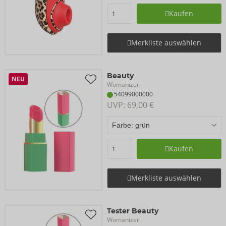
Kaufen
Merkliste auswählen
Beauty
NEU
Womanizer
54099000000
UVP: 
69,00 €
Kaufen
Merkliste auswählen
Tester Beauty
Womanizer