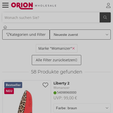
Kategorien und Filter
Marke "Womanizer"
Alle Filter zurücksetzen
58
Produkte gefunden
Liberty 2
Bestseller
Womanizer
NEU
54098960000
UVP: 
99,00 €