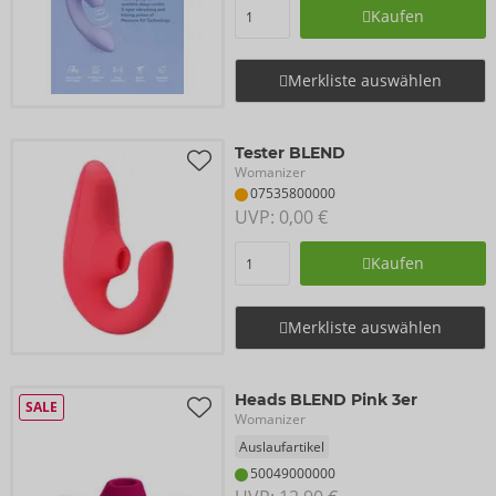
Kaufen
Merkliste auswählen
Tester BLEND
Womanizer
07535800000
UVP: 
0,00 €
Kaufen
Merkliste auswählen
Heads BLEND Pink 3er
SALE
Womanizer
Auslaufartikel
50049000000