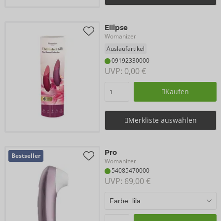
Ellipse
Womanizer
Auslaufartikel
09192330000
UVP: 
0,00 €
Kaufen
Merkliste auswählen
Pro
Bestseller
Womanizer
54085470000
UVP: 
69,00 €