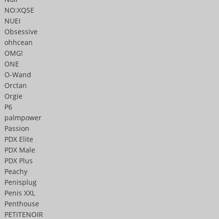
NO:XQSE
NUEI
Obsessive
ohhcean
OMG!
ONE
O-Wand
Orctan
Orgie
P6
palmpower
Passion
PDX Elite
PDX Male
PDX Plus
Peachy
Penisplug
Penis XXL
Penthouse
PETITENOIR