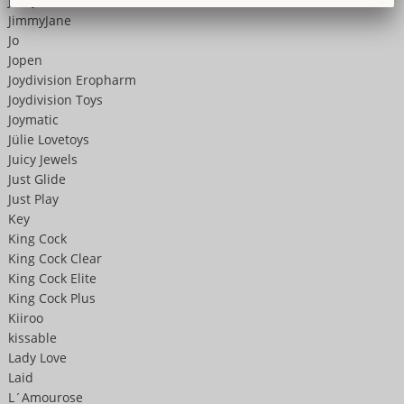
Jessy Summer
JimmyJane
Jo
Jopen
Joydivision Eropharm
Joydivision Toys
Joymatic
Jülie Lovetoys
Juicy Jewels
Just Glide
Just Play
Key
King Cock
King Cock Clear
King Cock Elite
King Cock Plus
Kiiroo
kissable
Lady Love
Laid
L´Amourose