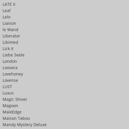
LATE X
Leaf
Lelo
Liaison
le Wand
Liberator
Libimed
Lick it
Liebe Seele
London
Loovara
Lovehoney
Lovense
LUST
Luxus
Magic Shiver
Magoon
MaleEdge
Maison Tabou
Mandy Mystery Deluxe