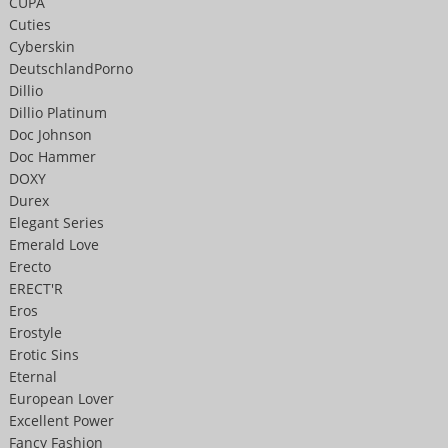
CUPA
Cuties
Cyberskin
DeutschlandPorno
Dillio
Dillio Platinum
Doc Johnson
Doc Hammer
DOXY
Durex
Elegant Series
Emerald Love
Erecto
ERECT'R
Eros
Erostyle
Erotic Sins
Eternal
European Lover
Excellent Power
Fancy Fashion