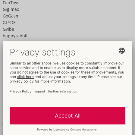
FunToys
Gigimax
GoGasm
GLYDE
Gvibe
happyrabbit
Hoodlum
HOOKUP PANTIES
Hot
Hotcore
Hot Octopuss
Hot Shiatsu
Icicles
IGOX
Inflatable + RC
Intense
intt
iroha
JAVIDA
Jes-Extender