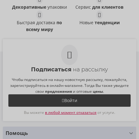
- ORION Brand
- ORION Brand
Декоративные
упаковки
Сервис
для клиентов
Стринги для страпона:
54084150000
54024250000
РРЦ:
49,95 €
РРЦ:
89,95 €
Лямки шириной 5 см, обхват бедер до 84 см (растягиваются и
Быстрая доставка
по
Новые
тенденции
регулируются). Переднее отверстие Ø 3 см.
всему миру
Полиэстер, нейлон.
Вибратор:
Общая длина 26,1 см; длина накладки 12 см, длина
вводимого стержня 16 см, Ø макс. 3,2 см.
Силикон, полиуретан.
Подписаться
на рассылку
Вес 330 г.
Чтобы подписаться на нашу новостную рассылку, пожалуйста,
зарегистрируйтесь в онлайн-магазине. Тогда Вы также увидите
свои
предложения
и оптовые
цены
.
Войти
Вы можете
в любой момент отказаться
от услуги.
Помощь