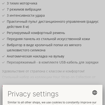
3 тихих моторчика
7 режимов вибрации
3 интенсивности удара
Практичный пульт дистанционного управления (радиус
действия 8 м)
Регулируемый комфортный ремень
Передняя панель из стильной искусственной кожи
Вибратор в виде кроличьей попки из мягкого
шелковистого силикона
Анатомическая накладка на вульву
Перезаряжаемый - в комплекте USB-кабель для зарядки
Удовольствие от страпона с классом и комфортом!
Стильный набор из коллекции Your Strap-on Collection от
You2Toys с ремнями безопасности, вибратором-кроликом и
Читать далее
пультом дистанционного управления. Для глубокого
вибрирующего удовольствия от толчков с внешним
Данные и свойства
кроликом, в то время как сама обладательница побалует себя