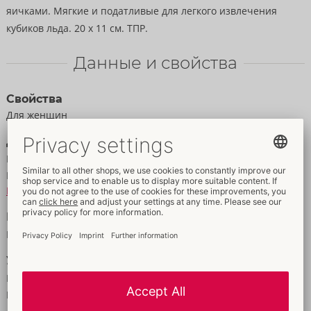
яичками. Мягкие и податливые для легкого извлечения
кубиков льда. 20 x 11 см. ТПР.
Данные и свойства
Свойства
Для женщин
Данные
Цвет:
розовый
Материал:
TPR
К материальной информации
Размер
Масса:
92 g
Упаковка
Ширина:
12,5 cm
Высота:
2,5 cm