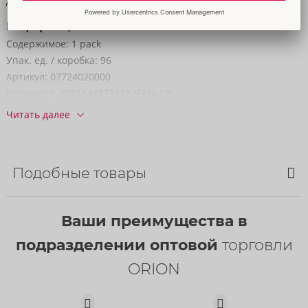
Длина:
33,5 cm
Информация
Содержимое:
1 pack
Упак. ед. / коробка:
96
Артикул:
07724020000
Штрихкод:
4024144772933 (EAN-13)
код ТН ВЭД:
39241000
Читать далее
Страна происхождения:
HK
Доступность
следующая доставка:
44/2026
Подобные товары
Bestseller
Ваши преимущества в
подразделении оптовой
торговли
ORION