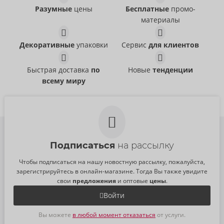
Разумные
цены
Бесплатные
промо-
материалы
Heart Throb
Plush Slippers Penis
Unihorn
ORION Brand
Декоративные
упаковки
Сервис
для клиентов
07012700000
Распакованный
РРЦ:
49,99 €
07798490000
Быстрая доставка
по
Новые
тенденции
РРЦ:
19,95 €
всему миру
Подписаться
на рассылку
Чтобы подписаться на нашу новостную рассылку, пожалуйста,
зарегистрируйтесь в онлайн-магазине. Тогда Вы также увидите
свои
предложения
и оптовые
цены
.
Войти
Вы можете
в любой момент отказаться
от услуги.