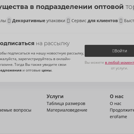
щества в подразделении оптовой
то
алы
Декоративные
упаковки
Сервис
для клиентов
Быст
одписаться
на рассылку
Войти
обы подписаться на нашу новостную рассылку,
жалуйста, зарегистрируйтесь в онлайн-
Вы можете
в любой момент
газине. Тогда Вы также увидите свои
от услуги.
редложения
и оптовые
цены
.
Услуги
О нас
Таблица размеров
О нас
ваемые вопросы
Материаловедение
Продолжит
eroFame