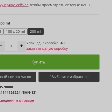
му прямо сейчас,
чтобы просмотреть оптовые цены.
200 ml
l
100 x 20 ml
200 ml
Упак. ед. / коробка:
40
заказать целую коробку
Купить
ный список часов
Выберите избранное
9570000
24144126224 (EAN-13)
сведениям о товаре