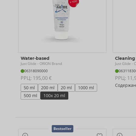
Water-based
Cleaning
Just Glide
Just Glide
- ORION Brand
- 
06318090000
06311830
РРЦ: 
195,00 €
РРЦ: 
11,
Содержан
50 ml
200 ml
20 ml
1000 ml
500 ml
100x 20 ml
Bestseller