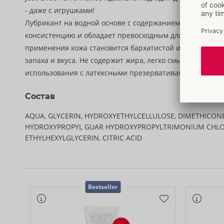
- даже с игрушками!
Лубрикант на водной основе с содержанием силикона и
консистенцию и обладает превосходным длительным ск
применения кожа становится бархатистой и шелковистой
запаха и вкуса. Не содержит жира, легко смывается. Под
использования с латексными презервативами и секс-иг
Состав
AQUA, GLYCERIN, HYDROXYETHYLCELLULOSE, DIMETHICON
HYDROXYPROPYL GUAR HYDROXYPROPYLTRIMONIUM CHLO
ETHYLHEXYLGLYCERIN, CITRIC ACID
Bestseller