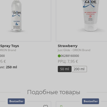
 Spray Toys
Strawberry
Just Glide
ORION Brand
- ORION Brand
000
06288160000
95 €
РРЦ: 
7,95 €
ие:
250 ml
50 ml
200 ml
Подобные товары
Bestseller
Bestseller