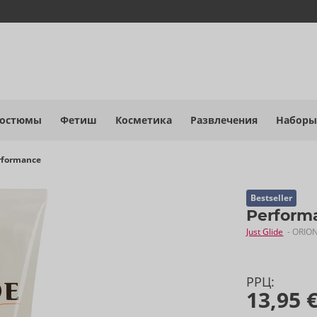
костюмы
Фетиш
Косметика
Развлечения
Наборы
rformance
Bestseller
Perform
Just Glide
- ORIO
РРЦ:
13,95 