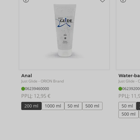
Anal
Water-b
Just Glide
Just Glide
- ORION Brand
- 
06239460000
06239200
РРЦ: 
12,95 €
РРЦ: 
11,
200 ml
1000 ml
50 ml
500 ml
50 ml
500 ml