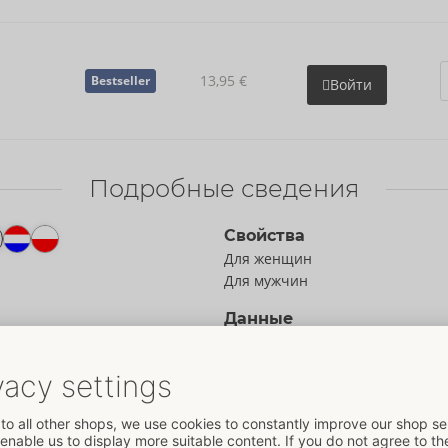
13,95 €
Bestseller
Войти
Подробные сведения
Свойства
Для женщин
Для мужчин
а
Данные
Цвет:
прозрачный
Размер
Масса:
225 g
ительных любовных игр
Упаковка