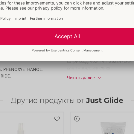
Ширина:
7,8 cm
меет очень гладкую
Высота:
5 cm
Длина:
18 cm
ольжением. После
. Веганский, без
Информация
ходит для
Содержимое:
200 ml
рушками.
Упак. ед. / коробка:
40
Артикул:
06259570000
Штрихкод:
4024144126224 (EAN-
код ТН ВЭД:
33079000
E, PHENOXYETHANOL,
RIDE,
Читать далее
Другие продукты от
Just Glide