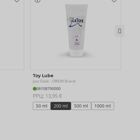
Bio 
Toy Lube
Just G
Just Glide
- ORION Brand
06
06108790000
РРЦ:
РРЦ: 
13,95 €
50
50 ml
200 ml
500 ml
1000 ml