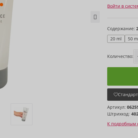
Войти в систе
Содержание:
20 ml
50 m
Количество:
Стандарт
Артикул:
0625
Штрихкод:
40
К подробным 