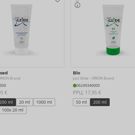
ased
Bio
Just Glide
ORION Brand
- ORION Brand
000
06249340000
95 €
РРЦ: 
17,95 €
200 ml
20 ml
1000 ml
50 ml
200 ml
100x 20 ml