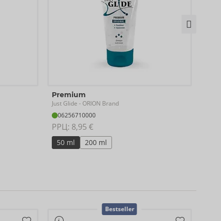
Pre
Premium
Just G
Just Glide
- ORION Brand
06
06256710000
РРЦ:
РРЦ: 
8,95 €
50
50 ml
200 ml
Bestseller