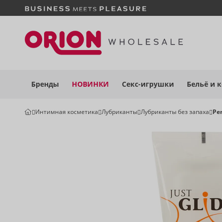
Бренды
НОВИНКИ
Секс-игрушки
Бельё
и 
Интимная косметика
Лубриканты
Лубриканты без запаха
Pe