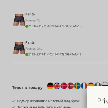
Pants
Размер: XL
21334231731
-
4024144478682 (EAN-13)
Pants
Размер: 2XL
21334231741
-
4024144478699 (EAN-13)
Текст к товару
Подчеркивающие матовый вид брюк
Застежка на шпильке в кармане