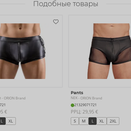
Подобные товары
Pants
t
NEK
- ORION Brand
- ORION Brand
721
21329071721
95 €
РРЦ: 
29,95 €
L
XL
S
M
L
XL
2XL