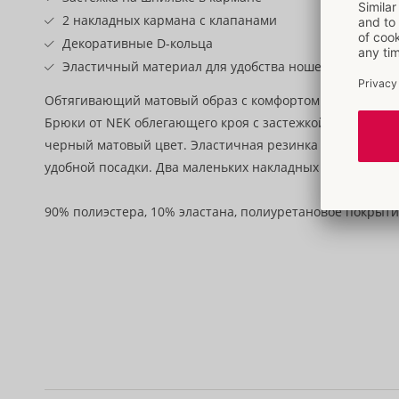
2 накладных кармана с клапанами
Декоративные D-кольца
Эластичный материал для удобства ношения
Обтягивающий матовый образ с комфортом!
Брюки от NEK облегающего кроя с застежкой-шпилькой
черный матовый цвет. Эластичная резинка по всей дли
удобной посадки. Два маленьких накладных кармана с к
90% полиэстера, 10% эластана, полиуретановое покрыти