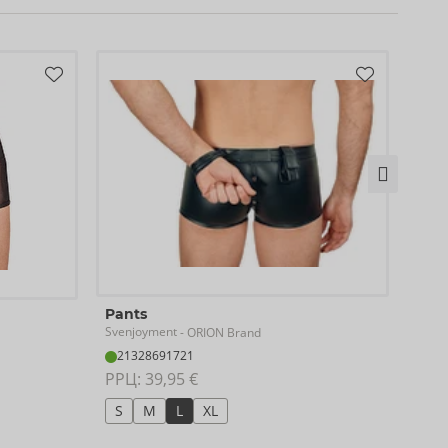
Pan
Pants
Sven
Svenjoyment
- ORION Brand
21
21328691721
РРЦ:
РРЦ: 
39,95 €
S
S
M
L
XL