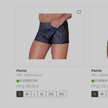
Pants
Pants
NEK
NEK
- ORION Brand
- ORION
21335551701
21335631
РРЦ: 
49,95 €
РРЦ: 
59,
S
M
L
XL
2XL
3XL
S
M