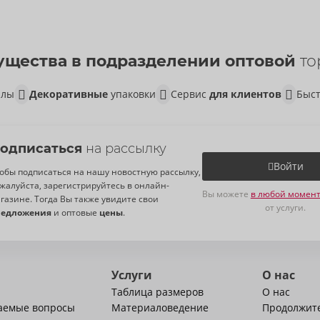
щества в подразделении оптовой
то
алы
Декоративные
упаковки
Сервис
для клиентов
Быст
одписаться
на рассылку
Войти
обы подписаться на нашу новостную рассылку,
жалуйста, зарегистрируйтесь в онлайн-
Вы можете
в любой момент
газине. Тогда Вы также увидите свои
от услуги.
редложения
и оптовые
цены
.
Услуги
О нас
Таблица размеров
О нас
ваемые вопросы
Материаловедение
Продолжит