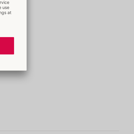
ung.
13)