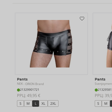
Pants
Pants
NEK
Svenjoymen
- ORION Brand
21329901721
21329581
РРЦ: 
49,95 €
РРЦ: 
39,
S
M
L
XL
2XL
S
M