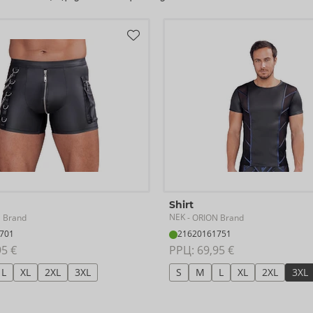
Доступность
следующая доставка:
48/2026
Shirt
NEK
 Brand
- ORION Brand
701
21620161751
95 €
РРЦ: 
69,95 €
L
XL
2XL
3XL
S
M
L
XL
2XL
3XL