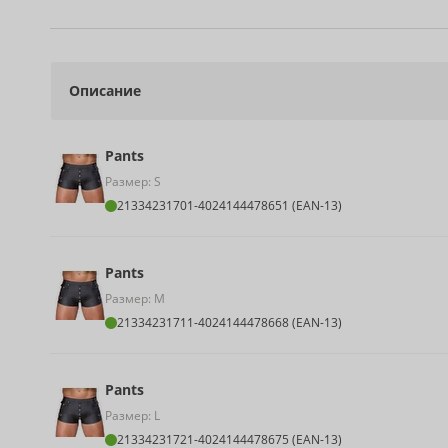
Описание
Pants
Размер: S
21334231701
-
4024144478651 (EAN-13)
Pants
Размер: M
21334231711
-
4024144478668 (EAN-13)
Pants
Размер: L
21334231721
-
4024144478675 (EAN-13)