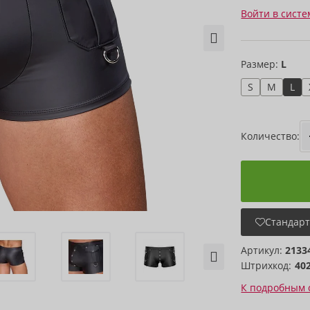
Войти в систе
Размер:
L
S
M
L
Количество:
Стандарт
Артикул:
2133
Штрихкод:
40
К подробным 