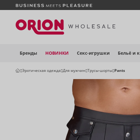
Бренды
НОВИНКИ
Секс-игрушки
Бельё
и 
Эротическая одежда
Для мужчин
Трусы-шорты
Pants