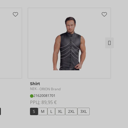
Shirt
Pan
NEK
NEK
- ORION Brand
-
21620081701
21
РРЦ: 
89,95 €
РРЦ:
S
M
L
XL
2XL
3XL
S