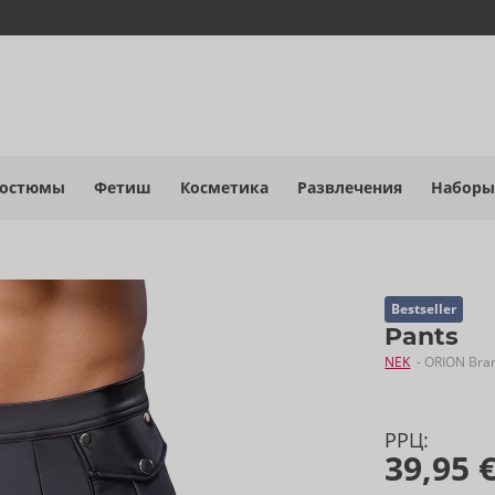
костюмы
Фетиш
Косметика
Развлечения
Наборы
Bestseller
Pants
NEK
- ORION Bra
РРЦ:
39,95 