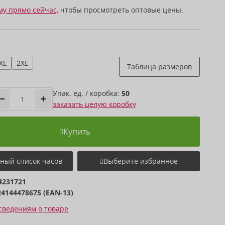
му прямо сейчас,
чтобы просмотреть оптовые цены.
XL
2XL
Таблица размеров
Упак. ед. / коробка:
50
заказать целую коробку
Купить
ный список часов
Выберите избранное
4231721
24144478675 (EAN-13)
сведениям о товаре