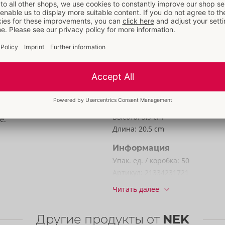
Материал:
90% Polyester, 10%
Elasthan. Polyurethan-Beschicht
К материальной информации
Размер
Размер:
L
 на кармане. Модный
Масса:
175 g
не для плотной и
Упаковка
ольцами D спереди.
Ширина:
15 cm
Высота:
3,5 cm
е.
Длина:
20,5 cm
Информация
Упак. ед. / коробка:
50
Артикул:
21334231721
Штрихкод:
4024144478675 (EAN-
Читать далее
код ТН ВЭД:
61130090
Страна происхождения:
CN
Другие продукты от
NEK