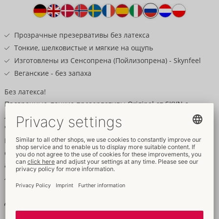
Текст
к
товару
Прозрачные презервативы без латекса
Тонкие, шелковистые и мягкие на ощупь
Изготовлены из Сенсопрена (Пойлизопрена) - Skynfeel
Веганские - без запаха
Без латекса!
Прозрачные, тонкие презервативы Original от SKYN с
лубрикантом на силиконовой основе для чистых ощущений
"кожа к коже". Изготовлены из Сенсопрена (Пойлизопрена):
Шелковисто-мягкий и приятный на ощупь, а также не
содержит латекса и не имеет запаха - идеально подходит для
аллергиков и людей с повышенной чувствительностью к
латексу. С резервуаром. Веганский.
Длина 180 мм, номинальная ширина 53 мм.