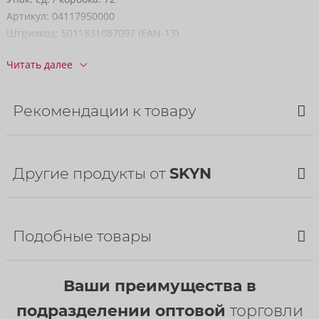
Артикул:
04117950000
Штрихкод:
5011831087097 (EAN-13)
код ТН ВЭД:
40141000
Читать далее
Страна происхождения:
TH
Рекомендации к товару
Другие продукты от
SKYN
Подобные товары
Bestseller
Bestseller
Ваши преимущества в
Ellipse
подразделении оптовой
торговли
SKYN