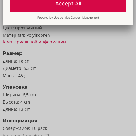
Данные и свойства
Данные
Цвет:
прозрачный
Материал:
Polyisopren
К материальной информации
Размер
Длина:
18 cm
Диаметр:
5,3 cm
Масса:
45 g
Упаковка
Ширина:
6,5 cm
Высота:
4 cm
Длина:
13 cm
Информация
Содержимое:
10 pack
Упак. ед. / коробка:
72