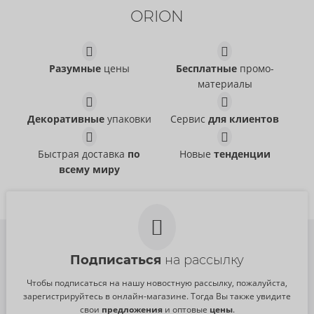
Прекращенная статья
ORION
09184310000
РРЦ:
0,00 €
Cocktail Club
Extra Lubricated
SKYN
SKYN
04171060000
Разумные
цены
Бесплатные
промо-
04169080000
РРЦ:
19,95 €
материалы
РРЦ:
37,95 €
Размер:
9 pack
Extra Lubricated
Intense Feel
Размер:
24 pack
SKYN
SKYN
Декоративные
упаковки
Сервис
для клиентов
04143520000
04119140000
РРЦ:
17,95 €
РРЦ:
20,95 €
Быстрая доставка
по
Новые
тенденции
Размер:
10 pack
всему миру
Подписаться
на рассылку
Чтобы подписаться на нашу новостную рассылку, пожалуйста,
зарегистрируйтесь в онлайн-магазине. Тогда Вы также увидите
свои
предложения
и оптовые
цены
.