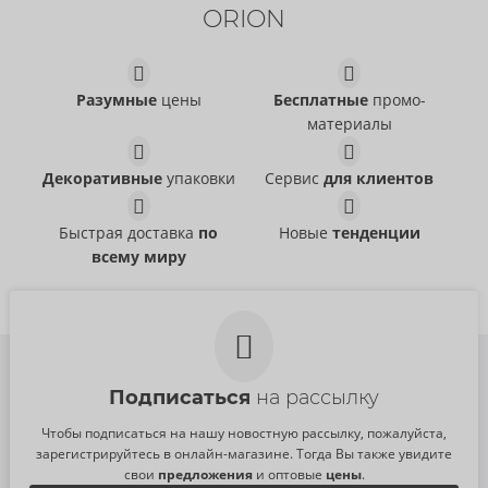
ORION
Water-based
Just Glide
- ORION Brand
06239110000
РРЦ:
5,95 €
Разумные
цены
Бесплатные
промо-
материалы
Tester Orbit
Tester Thruster
Arcwave
Arcwave
07543900000
07543820000
Декоративные
упаковки
Сервис
для клиентов
РРЦ:
0,00 €
РРЦ:
0,00 €
Быстрая доставка
по
Новые
тенденции
всему миру
Подписаться
на рассылку
Чтобы подписаться на нашу новостную рассылку, пожалуйста,
зарегистрируйтесь в онлайн-магазине. Тогда Вы также увидите
свои
предложения
и оптовые
цены
.