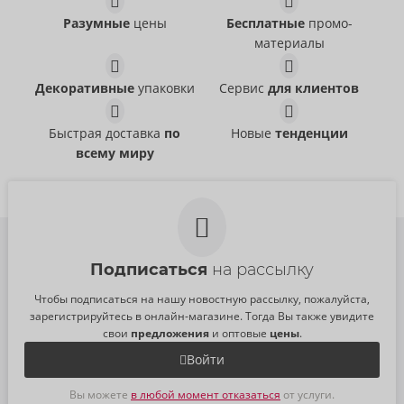
06156920000
06157060000
РРЦ:
10,95 €
РРЦ:
10,95 €
Разумные
цены
Бесплатные
промо-
Размер:
113,4 g
Размер:
100 ml
материалы
Air
Bonnie Blue Zero Miles
Fleshlight
Fleshlight
54099500000
50075850000
Декоративные
упаковки
Сервис
для клиентов
РРЦ:
59,95 €
РРЦ:
84,95 €
Быстрая доставка
по
Новые
тенденции
всему миру
Подписаться
на рассылку
Чтобы подписаться на нашу новостную рассылку, пожалуйста,
зарегистрируйтесь в онлайн-магазине. Тогда Вы также увидите
свои
предложения
и оптовые
цены
.
Войти
Вы можете
в любой момент отказаться
от услуги.