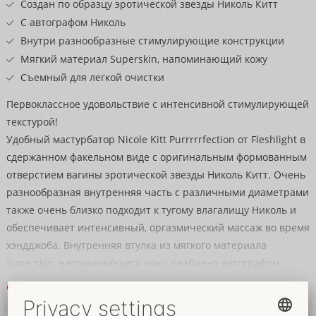
Создан по образцу эротической звезды Николь Китт
С автографом Николь
Внутри разнообразные стимулирующие конструкции
Мягкий материал Superskin, напоминающий кожу
Съемный для легкой очистки
Первоклассное удовольствие с интенсивной стимулирующей
текстурой!
Удобный мастурбатор Nicole Kitt Purrrrrfection от Fleshlight в
сдержанном факельном виде с оригинальным формованным
отверстием вагины эротической звезды Николь Китт. Очень
разнообразная внутренняя часть с различными диаметрами
также очень близко подходит к тугому влагалищу Николь и
обеспечивает интенсивный, оргазмический массаж во время
хэндджоба. Внутренняя втулка из мягкого материала
Superskin, напоминающего кожу, снабжена автографом
Николь рядом с отверстием и легко снимается с
Читать далее
мастурбатора для очистки.