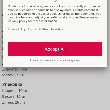
Данные и свойства
Общая длина/глубина введения 25 см, внутренний Ø узкий и
эластичный.
Свойства
Real Feel Super Skin®, ABS.
Для мужчин
Данные
Цвет:
светлый цвет кожи
Материал:
TPE, ABS
К материальной информации
Размер
Длина:
25 cm
Диаметр:
1 cm
Масса:
740 g
Упаковка
Ширина:
10 cm
Высота:
10 cm
Длина:
26 cm