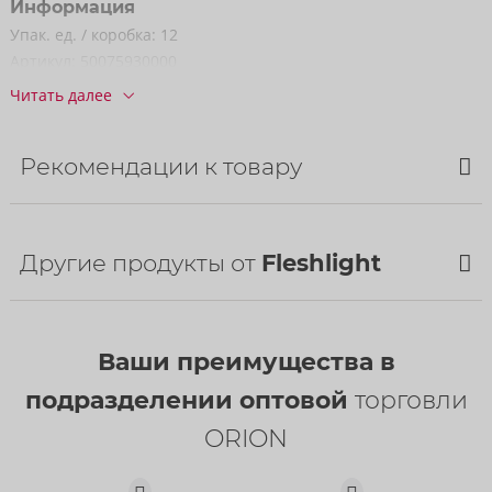
Информация
Упак. ед. / коробка:
12
Артикул:
50075930000
Штрихкод:
850069779252 (UPC-A)
Читать далее
код ТН ВЭД:
90191090
Страна происхождения:
ES
Рекомендации к товару
Доступность
следующая доставка:
34/2026
Другие продукты от
Fleshlight
НОВИНКА
Ваши преимущества в
подразделении оптовой
торговли
ORION
Renewing Powder
Fleshwash
Fleshlight
Fleshlight