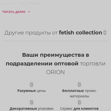
Артикул:
50064730000
Штрихкод:
4024144676309 (EAN-13)
Читать далее
код ТН ВЭД:
73269098
Страна происхождения:
CN
Доступность
Другие продукты от
fetish collection
следующая доставка:
33/2026
Ваши преимущества в
подразделении оптовой
торговли
ORION
Разумные
цены
Бесплатные
промо-
материалы
Anal Spreader Deluxe
Silver Single Pinwheel
fetish collection
fetish collection
- ORION Brand
- ORION Brand
50054850000
50039200000
Декоративные
упаковки
Сервис
для клиентов