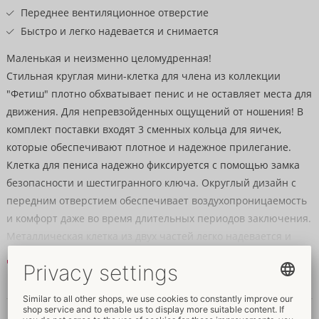
Переднее вентиляционное отверстие
Быстро и легко надевается и снимается
Маленькая и неизменно целомудренная!
Стильная круглая мини-клетка для члена из коллекции
"Фетиш" плотно обхватывает пенис и не оставляет места для
движения. Для непревзойденных ощущений от ношения! В
комплект поставки входят 3 сменных кольца для яичек,
которые обеспечивают плотное и надежное прилегание.
Клетка для пениса надежно фиксируется с помощью замка
безопасности и шестигранного ключа. Округлый дизайн с
передним отверстием обеспечивает воздухопроницаемость
и комфорт даже во время длительных периодов заключения.
Металлическая клетка из двух частей легко надевается и
снимается, обеспечивая полный контроль во время игры в
Читать далее
целомудрие.
Данные и свойства
Комплект поставки: 1 клетка для пениса, 3 кольца для яичек,