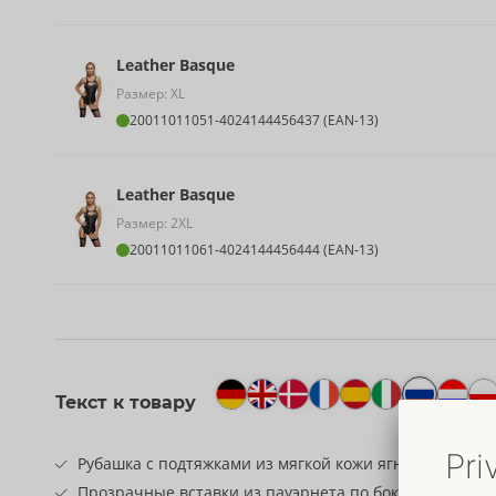
Leather Basque
Размер: XL
20011011051
-
4024144456437 (EAN-13)
Leather Basque
Размер: 2XL
20011011061
-
4024144456444 (EAN-13)
Текст к товару
Рубашка с подтяжками из мягкой кожи ягненка наппа
Прозрачные вставки из пауэрнета по бокам