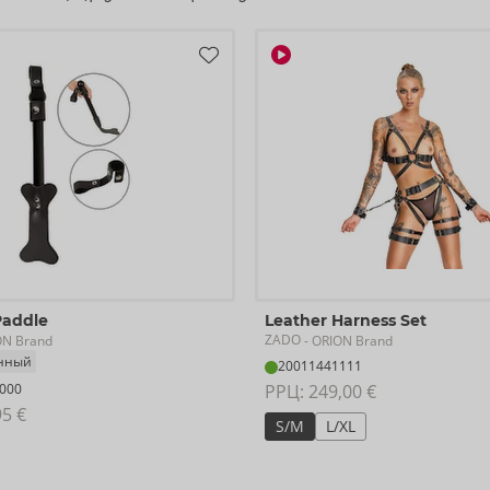
Paddle
Leather Harness Set
ZADO
ON Brand
- ORION Brand
анный
20011441111
000
РРЦ: 
249,00 €
95 €
S/M
L/XL