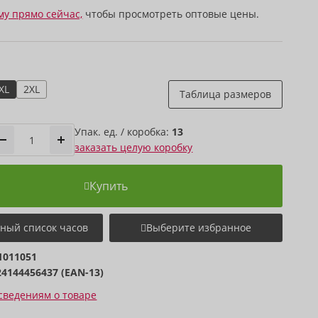
му прямо сейчас,
чтобы просмотреть оптовые цены.
XL
2XL
Таблица размеров
Упак. ед. / коробка:
13
заказать целую коробку
Купить
ный список часов
Выберите избранное
1011051
24144456437 (EAN-13)
сведениям о товаре