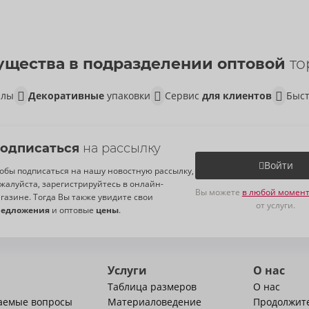
щества в подразделении оптовой
то
алы
Декоративные
упаковки
Сервис
для клиентов
Быст
одписаться
на рассылку
Войти
обы подписаться на нашу новостную рассылку,
жалуйста, зарегистрируйтесь в онлайн-
Вы можете
в любой момент
газине. Тогда Вы также увидите свои
от услуги.
редложения
и оптовые
цены
.
Услуги
О нас
Таблица размеров
О нас
ваемые вопросы
Материаловедение
Продолжит