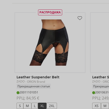
РАСПРОДАЖА
Leather Suspender Belt
Leather 
ZADO
ZADO
- ORION Brand
- ORI
Прекращенная статья
Прекращен
20011101051
20010631
РРЦ: 
84,95 €
РРЦ: 
249
S
M
L
XL
2XL
XS
M