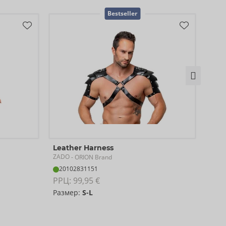
Bestseller
Leat
Leather Harness
ZAD
ZADO
- ORION Brand
20
20102831151
РРЦ:
РРЦ: 
99,95 €
Раз
Размер:
S-L