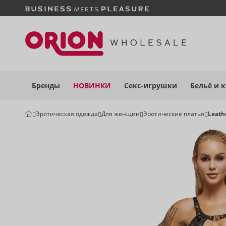
Бренды
НОВИНКИ
Секс-игрушки
Бельё
и 
Эротическая одежда
Для женщин
Эротические платья
Leath