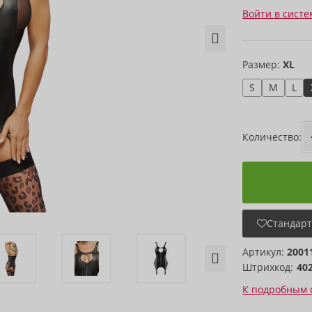
Войти в систе
Размер:
XL
S
M
L
Количество:
Стандарт
Артикул:
2001
Штрихкод:
40
К подробным 