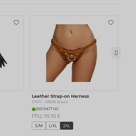
Leat
Leather Strap-on Harness
ZAD
ZADO
- ORION Brand
Прек
20010477141
20
РРЦ: 
99,95 €
РРЦ:
S/M
L/XL
2XL
XS