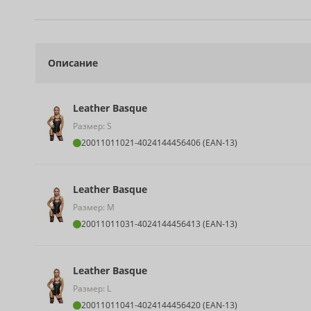
Описание
Leather Basque
Размер: S
20011011021
-
4024144456406 (EAN-13)
Leather Basque
Размер: M
20011011031
-
4024144456413 (EAN-13)
Leather Basque
Размер: L
20011011041
-
4024144456420 (EAN-13)