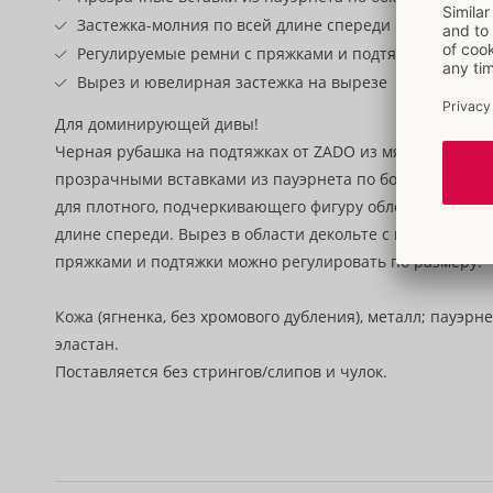
Застежка-молния по всей длине спереди
Регулируемые ремни с пряжками и подтяжки
Вырез и ювелирная застежка на вырезе
Для доминирующей дивы!
Черная рубашка на подтяжках от ZADO из мягкой наппы 
прозрачными вставками из пауэрнета по бокам. Приятн
для плотного, подчеркивающего фигуру облегания. Заст
длине спереди. Вырез в области декольте с ювелирной 
пряжками и подтяжки можно регулировать по размеру.
Кожа (ягненка, без хромового дубления), металл; пауэрн
эластан.
Поставляется без стрингов/слипов и чулок.