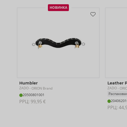
НОВИНКА
Humbler
Leather 
ZADO
ZADO
- ORION Brand
- ORI
Распаков
20500801001
РРЦ: 
99,95 €
20406201
РРЦ: 
44,