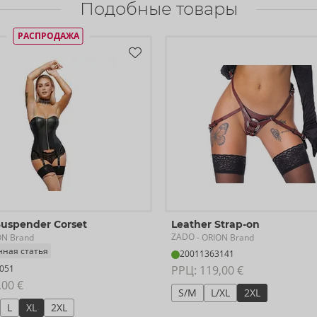
Подобные товары
РАСПРОДАЖА
Suspender Corset
Leather Strap-on
ZADO
ON Brand
- ORION Brand
ная статья
20011363141
051
РРЦ: 
119,00 €
,00 €
S/M
L/XL
2XL
L
XL
2XL