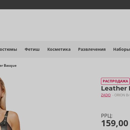
костюмы
Фетиш
Косметика
Развлечения
Наборы
er Basque
РАСПРОДАЖА
Leather
ZADO
- ORION B
РРЦ:
159,00