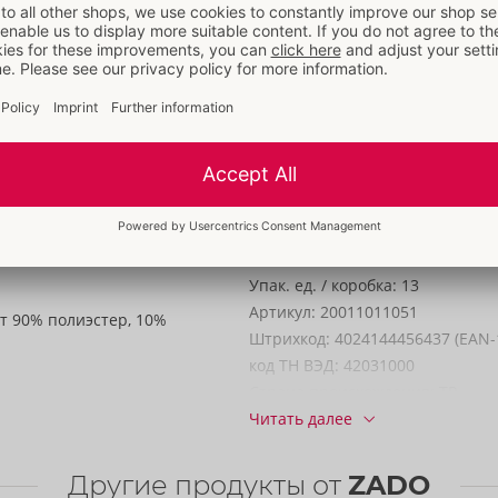
Размер
Размер:
XL
Масса:
450 g
Упаковка
ягненка с
Ширина:
20 cm
ая эластичная резинка
Высота:
5,8 cm
ежка-молния по всей
Длина:
39 cm
застежкой. Ремешки с
Информация
Упак. ед. / коробка:
13
Артикул:
20011011051
ет 90% полиэстер, 10%
Штрихкод:
4024144456437 (EAN-
код ТН ВЭД:
42031000
Страна происхождения:
TR
Читать далее
Другие продукты от
ZADO