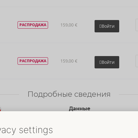
159,00 €
РАСПРОДАЖА
Войти
159,00 €
РАСПРОДАЖА
Войти
Подробные сведения
Данные
Материал:
Leder (Lamm, chromfr
gegerbt), Metall.
Textil: 90% Polyester, 10% Elasth
К материальной информации