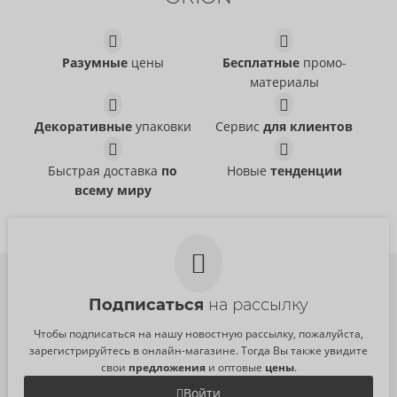
Intensity
Intensity XXL
Durex
Durex
Разумные
цены
Бесплатные
промо-
04170760000
04170840000
материалы
РРЦ:
13,99 €
РРЦ:
13,99 €
Intensity XXL
Intensity
Размер:
8 pack
Размер:
8 pack
Durex
Durex
Декоративные
упаковки
Сервис
для клиентов
04170840000
04170760000
РРЦ:
13,99 €
РРЦ:
13,99 €
Быстрая доставка
по
Новые
тенденции
Размер:
8 pack
Размер:
8 pack
всему миру
Подписаться
на рассылку
Чтобы подписаться на нашу новостную рассылку, пожалуйста,
зарегистрируйтесь в онлайн-магазине. Тогда Вы также увидите
свои
предложения
и оптовые
цены
.
Войти