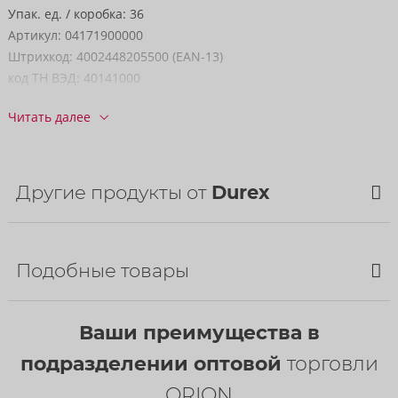
Упак. ед. / коробка:
36
Артикул:
04171900000
Штрихкод:
4002448205500 (EAN-13)
код ТН ВЭД:
40141000
Страна происхождения:
TH
Читать далее
Другие продукты от
Durex
Bestseller
Подобные товары
Bestseller
Ваши преимущества в
подразделении оптовой
торговли
ORION