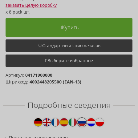
заказать целую коробку
x
8 pack
шт.
Купить
Стандартный список часов
Выберите избранное
Артикул:
04171900000
Штрихкод:
4002448205500 (EAN-13)
Подробные сведения
Текст
к
товару
Прозрачные презервативы