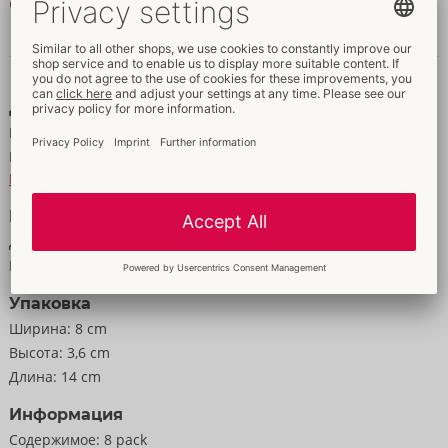
Читать далее
Данные и свойства
Данные
Цвет:
прозрачный
Материал:
synthetisches Nitril
К материальной информации
Размер
Диаметр:
5,6 cm
Масса:
35 g
Упаковка
Ширина:
8 cm
Высота:
3,6 cm
Длина:
14 cm
Информация
Содержимое:
8 pack