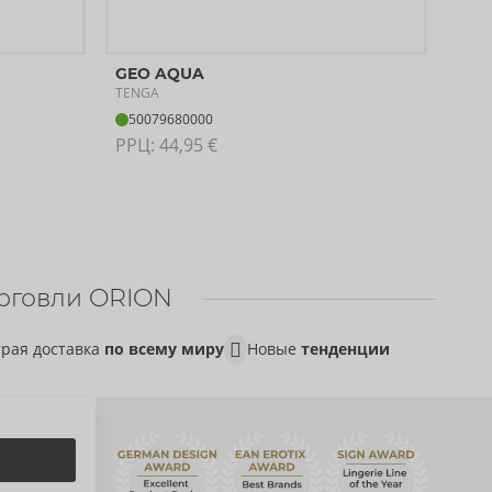
GEO
GEO AQUA
TENG
TENGA
50
50079680000
РРЦ:
РРЦ: 
44,95 €
рговли ORION
рая доставка
по всему миру
Новые
тенденции