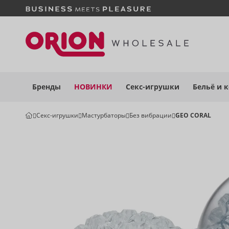
Бренды
НОВИНКИ
Секс-игрушки
Бельё
и 
Секс-игрушки
Мастурбаторы
Без вибрации
GEO CORAL