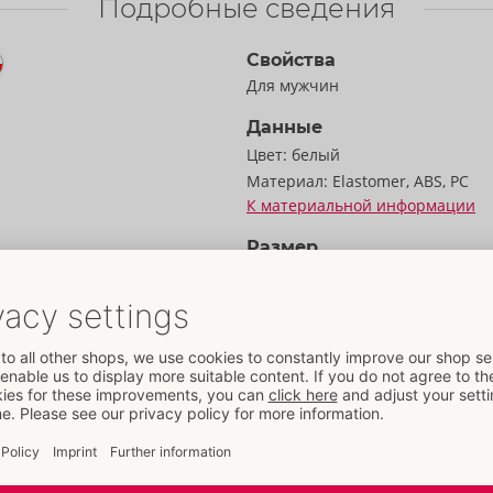
Подробные сведения
Свойства
Для мужчин
Данные
Цвет:
белый
Материал:
Elastomer, ABS, PC
К материальной информации
Размер
Длина:
10,8 cm
зованию
Масса:
365 g
Упаковка
TENGA с рельефными
Ширина:
11 cm
о массажа пениса.
Высота:
10,5 cm
интенсивные ощущения
Длина:
11 cm
астичный прозрачный
ощущения. В
Информация
облудие превращается
Упак. ед. / коробка:
20