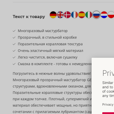
Текст к товару
Многоразовый мастурбатор
Прозрачный, в стильной коробке
Поразительная коралловая текстура
Очень эластичный мягкий материал
Легко чистится, включая сушилку
Смазка в комплекте - готовы к немедленному исполь
Погрузитесь в нежные волны удовольствия!
Многоразовый прозрачный мастурбатор GEO CORAL от 
структурами, вдохновленными океаном, для комплексног
Поразительные коралловые структуры обеспечивают 
при каждом толчке. Плотный, супермягкий и высокоэл
материал обеспечивает мощные, но приятные гладкие 
сочетании с прилагаемым лубрикантом (саше 5 мл) рук