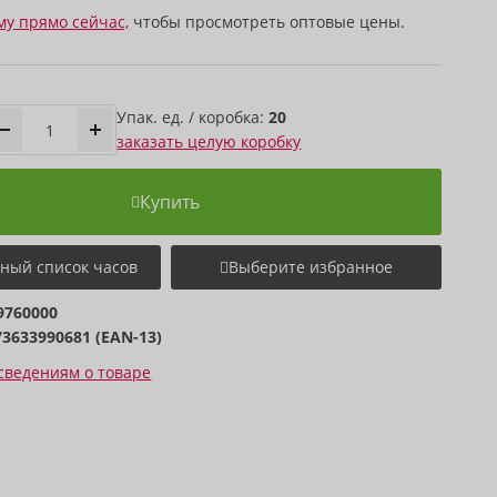
му прямо сейчас,
чтобы просмотреть оптовые цены.
Упак. ед. / коробка:
20
заказать целую коробку
Купить
ный список часов
Выберите избранное
9760000
73633990681 (EAN-13)
сведениям о товаре