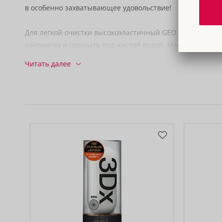
в особенно захватывающее удовольствие!
Для легкой очистки высокоэластичный GEO CORAL можн
наизнанку и промыть под чистой водой. Мастурбатор м
высушить на сушильной стойке, встроенной в стильную 
Читать далее
10,8 x 10,8 x 10,6 см (очень эластичный).
Вес 340 г.
Эластомер, ABS, PC.