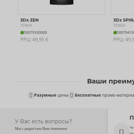
3Dx ZEN
3Dx SPIR
TENGA
TENGA
50079330000
50079410
РРЦ: 
49,95 €
РРЦ: 
49,
Ваши преиму
Разумные
цены
Бесплатные
промо-матери
П
У Вас есть вопросы?
Чт
Мы с радостью Вам поможем
по