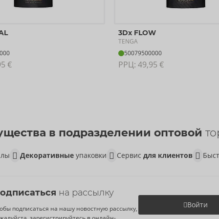
AL
3Dx FLOW
TENGA
000
50079500000
95 €
РРЦ: 
49,95 €
щества в подразделении оптовой
то
алы
Декоративные
упаковки
Сервис
для клиентов
Быст
одписаться
на рассылку
Войти
обы подписаться на нашу новостную рассылку,
жалуйста, зарегистрируйтесь в онлайн-