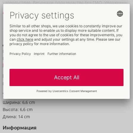
удовольствия. Веганское производство без ГМО. Увлажнены
силиконовым маслом.
Читать далее
Длина 180 мм, номинальная ширина 53 мм.
Данные и свойства
12 штук.
Данные
Цвет:
прозрачный
Материал:
Naturkautschuklatex
К материальной информации
Размер
Масса:
80 g
Упаковка
Ширина:
6,6 cm
Высота:
6,6 cm
Длина:
14 cm
Информация