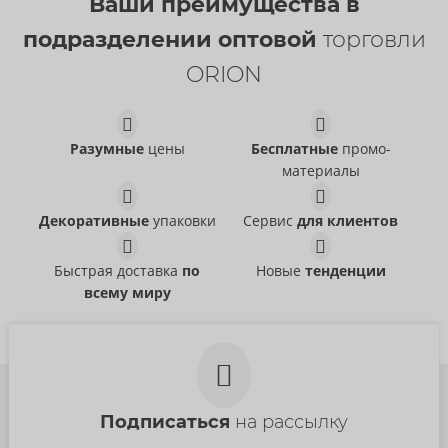
Ваши преимущества в
Super Studs
Vanish Hyperthin
подразделении оптовой
торговли
ONE
ONE
04167970000
04168190000
ORION
РРЦ:
19,95 €
РРЦ:
19,95 €
Размер:
12 pack
Размер:
12 pack
Flex
Pleasure Plus
ONE
ONE
Разумные
цены
Бесплатные
промо-
04168600000
04168430000
материалы
РРЦ:
19,95 €
РРЦ:
19,95 €
Pleasure Plus
Flex
Размер:
10 pack
Размер:
12 pack
ONE
ONE
Декоративные
упаковки
Сервис
для клиентов
04168430000
04168600000
РРЦ:
19,95 €
РРЦ:
19,95 €
Быстрая доставка
по
Новые
тенденции
Размер:
12 pack
Размер:
10 pack
всему миру
Подписаться
на рассылку