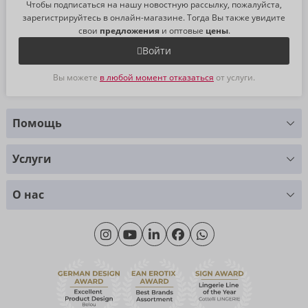
Чтобы подписаться на нашу новостную рассылку, пожалуйста,
зарегистрируйтесь в онлайн-магазине. Тогда Вы также увидите
свои
предложения
и оптовые
цены
.
Войти
Вы можете
в любой момент отказаться
от услуги.
Помощь
У Вас есть вопросы?
Услуги
Мы с радостью Вам поможем
Таблица размеров
+49 (0)461 50 40 308
О нас
Материаловедение
Monday - Thursday: 09:00am - 04:00pm
О нас
Friday: 09:00am - 3:00pm (CET/CEST)
Продолжительность
eroFame
Контакт
Часто задаваемые вопросы (ЧаВо)