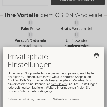
Merkliste auswählen
Ihre Vorteile
beim ORION Wholesale
Faire
Preise
Gratis
-Werbemittel
Verkaufsfördernde
Umfassender
Verpackungen
Kundenservice
Schnelle
weltweite
Neue
Trends
Lieferung
Newsletter
abonnieren
Um unseren Newsletter zu abonnieren, melden Sie sich bitte im
Onlineshop an. Dann sehen Sie auch Ihre
Angebote
und die