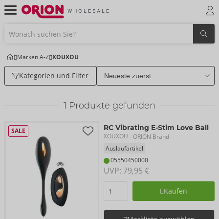
Marken A-Z
XOUXOU
Kategorien und Filter
1
Produkte gefunden
RC Vibrating E-Stim Love Ball
SALE
XOUXOU
- ORION Brand
Auslaufartikel
05550450000
UVP: 
79,95 €
Kaufen