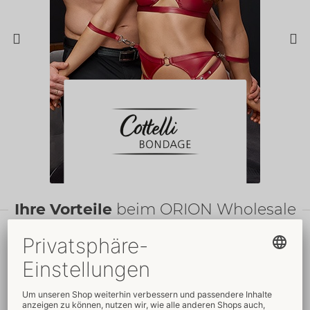
Ihre Vorteile
beim ORION Wholesale
Faire
Preise
Gratis
-Werbemittel
Verkaufsfördernde
Umfassender
Verpackungen
Kundenservice