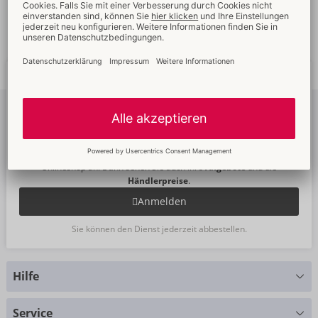
Schnelle
weltweite
Neue
Trends
Lieferung
Newsletter
abonnieren
Um unseren Newsletter zu abonnieren, melden Sie sich bitte im
Onlineshop an. Dann sehen Sie auch Ihre
Angebote
und die
Händlerpreise
.
Anmelden
Sie können den Dienst jederzeit abbestellen.
Hilfe
Sie haben Fragen?
Service