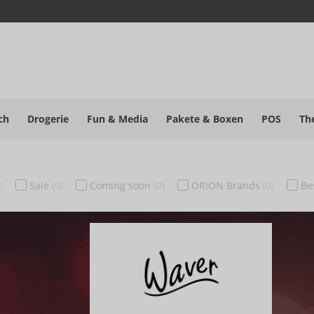
ch
Drogerie
Fun & Media
Pakete
& Boxen
POS
Th
)
Sale
(0)
Coming soon
(0)
ORION Brands
(0)
Be