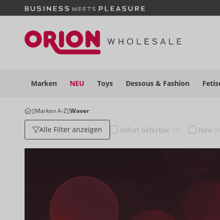
Marken
NEU
Toys
Dessous
& Fashion
Fetis
Marken A-Z
Waver
Alle Filter anzeigen
Sofort
lieferbar
(0)
Neu
(0