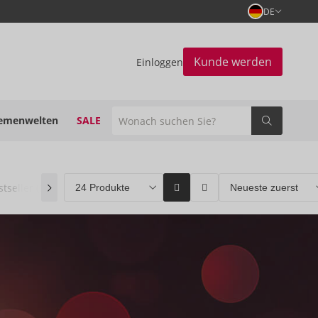
DE
Kunde werden
Einloggen
emenwelten
SALE
stseller
(0)