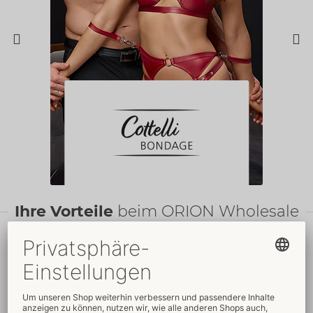
Ihre Vorteile
beim ORION Wholesale
Faire
Preise
Gratis
-Werbemittel
Verkaufsfördernde
Umfassender
Verpackungen
Kundenservice