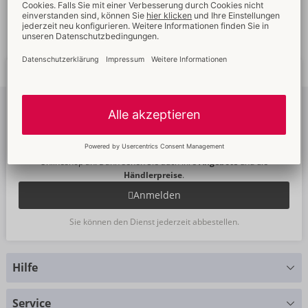
Schnelle
weltweite
Neue
Trends
Lieferung
Newsletter
abonnieren
Um unseren Newsletter zu abonnieren, melden Sie sich bitte im
Onlineshop an. Dann sehen Sie auch Ihre
Angebote
und die
Händlerpreise
.
Anmelden
Sie können den Dienst jederzeit abbestellen.
Hilfe
Sie haben Fragen?
Service