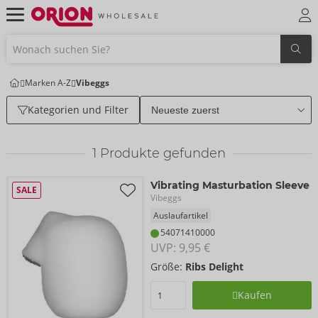
Marken A-Z
Vibeggs
Kategorien und Filter
1
Produkte gefunden
Vibrating Masturbation Sleeve
SALE
Vibeggs
Auslaufartikel
54071410000
UVP: 
9,95 €
Größe:
Ribs Delight
Kaufen