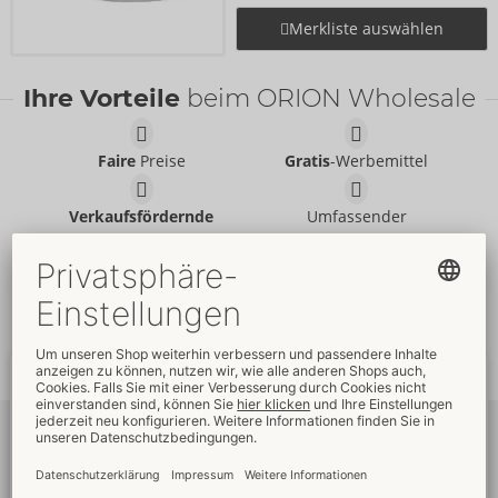
Merkliste auswählen
Ihre Vorteile
beim ORION Wholesale
Faire
Preise
Gratis
-Werbemittel
Verkaufsfördernde
Umfassender
Verpackungen
Kundenservice
Schnelle
weltweite
Neue
Trends
Lieferung
Newsletter
abonnieren