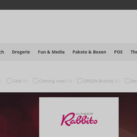
ch
Drogerie
Fun & Media
Pakete
& Boxen
POS
Th
)
Sale
(0)
Coming soon
(0)
ORION Brands
(0)
Be