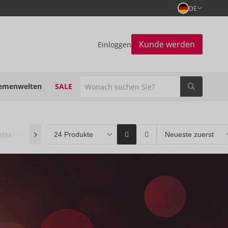
DE
Kunde werden
Einloggen
emenwelten
SALE
stseller
(0)