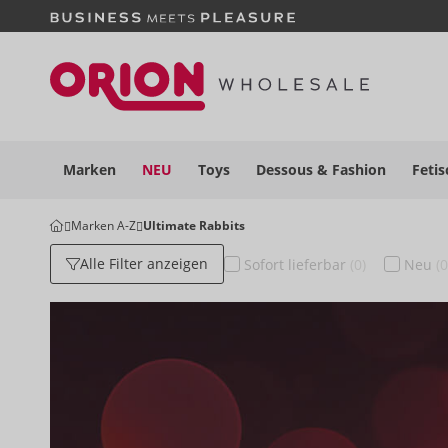
Marken
NEU
Toys
Dessous
& Fashion
Fetis
Marken A-Z
Ultimate Rabbits
Alle Filter anzeigen
Sofort
lieferbar
(0)
Neu
(0