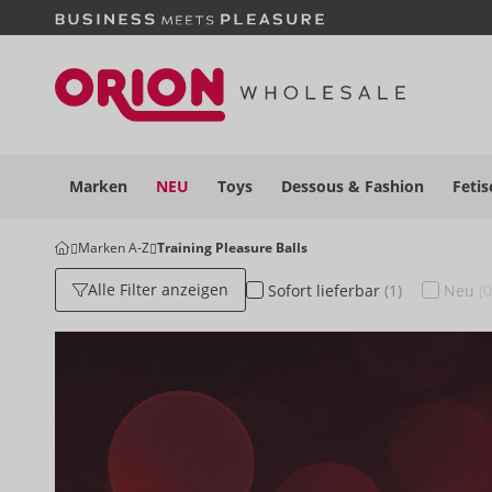
Marken
NEU
Toys
Dessous
& Fashion
Fetis
Marken A-Z
Training Pleasure Balls
Alle Filter anzeigen
Sofort
lieferbar
(1)
Neu
(0