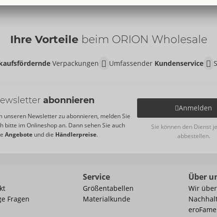
Ihre Vorteile
beim ORION Wholesale
kaufsfördernde
Verpackungen
Umfassender
Kundenservice
ewsletter
abonnieren
Anmelden
 unseren Newsletter zu abonnieren, melden Sie
ch bitte im Onlineshop an. Dann sehen Sie auch
Sie können den Dienst j
re
Angebote
und die
Händlerpreise
.
abbestellen.
Service
Über u
kt
Größentabellen
Wir über
ge Fragen
Materialkunde
Nachhalt
eroFame