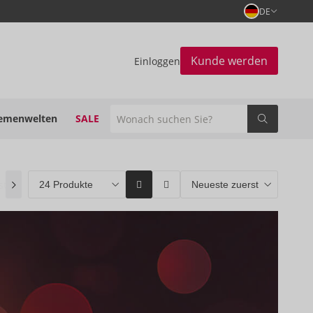
DE
Kunde werden
Einloggen
emenwelten
SALE
stseller
(0)