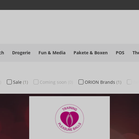
ch
Drogerie
Fun & Media
Pakete
& Boxen
POS
Th
)
Sale
(1)
Coming soon
(0)
ORION Brands
(1)
Be