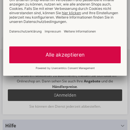
Verkaufsfördernde
Umfassender
Verpackungen
Kundenservice
Schnelle
weltweite
Neue
Trends
Lieferung
Newsletter
abonnieren
Um unseren Newsletter zu abonnieren, melden Sie sich bitte im
Onlineshop an. Dann sehen Sie auch Ihre
Angebote
und die
Händlerpreise
.
Anmelden
Sie können den Dienst jederzeit abbestellen.
Hilfe