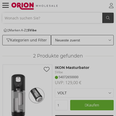
Marken A-Z
SVibe
Kategorien und Filter
2
Produkte gefunden
IKON Masturbator
SVibe
54072650000
UVP: 
129,00 €
Kaufen