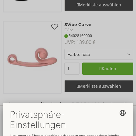
Merkliste auswählen
SVibe Curve
SVibe
54028160000
UVP: 
139,00 €
Kaufen
Merkliste auswählen
Ihre Vorteile
beim ORION Wholesale
Faire
Preise
Gratis
-Werbemittel