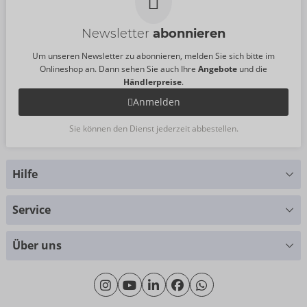
Newsletter
abonnieren
Um unseren Newsletter zu abonnieren, melden Sie sich bitte im
Onlineshop an. Dann sehen Sie auch Ihre
Angebote
und die
Händlerpreise
.
Anmelden
Sie können den Dienst jederzeit abbestellen.
Hilfe
Sie haben Fragen?
Service
Wir helfen Ihnen gern weiter
Größentabellen
+49 (0)461 50 40 308
Über uns
Materialkunde
Montag - Donnerstag: 09:00 - 16:00 Uhr
Wir über uns
Freitag: 09:00 - 15:00 Uhr
Nachhaltigkeit