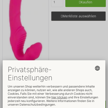
Kaufen
Merkliste auswählen
Strapless Strap-On Triple
Teaser
Strapless Strap-On
- ORION Brand
05096630000
UVP: 
49,95 €
Kaufen