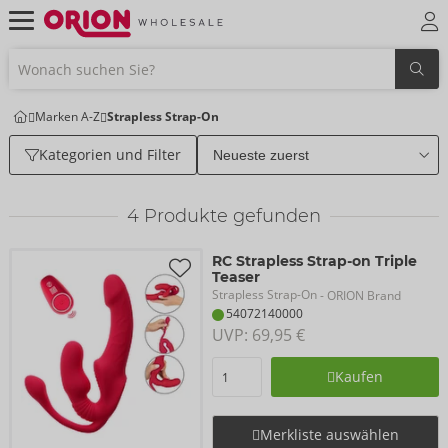
Marken A-Z
Strapless Strap-On
Kategorien und Filter
4
Produkte gefunden
RC Strapless Strap-on Triple
Teaser
Strapless Strap-On
- ORION Brand
54072140000
UVP: 
69,95 €
Kaufen
Merkliste auswählen