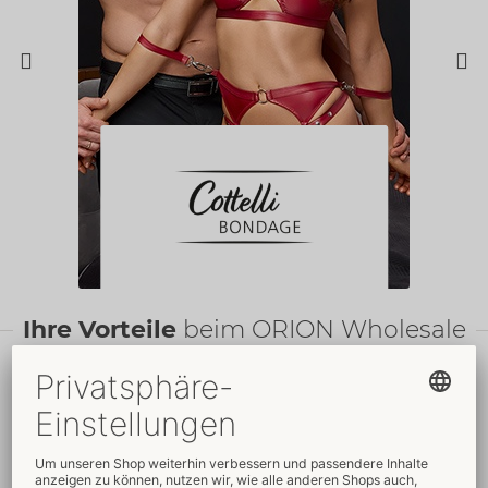
Ihre Vorteile
beim ORION Wholesale
Faire
Preise
Gratis
-Werbemittel
Verkaufsfördernde
Umfassender
Verpackungen
Kundenservice