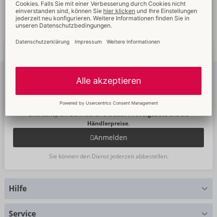
Schnelle
weltweite
Neue
Trends
Lieferung
Newsletter
abonnieren
Um unseren Newsletter zu abonnieren, melden Sie sich bitte im
Onlineshop an. Dann sehen Sie auch Ihre
Angebote
und die
Händlerpreise
.
Anmelden
Sie können den Dienst jederzeit abbestellen.
Hilfe
Sie haben Fragen?
Service