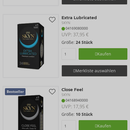
Extra Lubricated
SKYN
04169080000
UVP: 
37,95 €
Größe:
24 Stück
Kaufen
Merkliste auswählen
Close Feel
Bestseller
SKYN
04168940000
UVP: 
17,95 €
Größe:
10 Stück
Kaufen