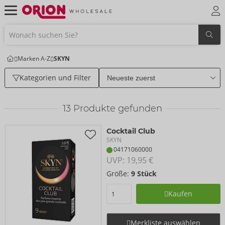
Marken A-Z
SKYN
Kategorien und Filter
13
Produkte gefunden
Cocktail Club
SKYN
04171060000
UVP: 
19,95 €
Größe:
9 Stück
Kaufen
Merkliste auswählen