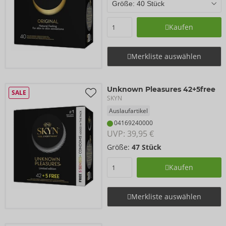
Kaufen
Merkliste auswählen
Unknown Pleasures 42+5free
SALE
SKYN
Auslaufartikel
04169240000
UVP: 
39,95 €
Größe:
47 Stück
Kaufen
Merkliste auswählen