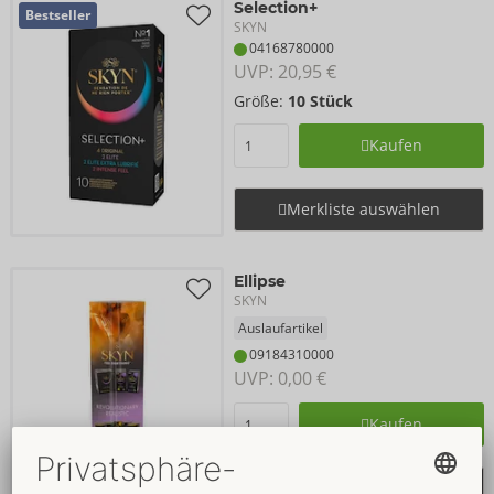
Selection+
Bestseller
SKYN
04168780000
UVP: 
20,95 €
Größe:
10 Stück
Kaufen
Merkliste auswählen
Ellipse
SKYN
Auslaufartikel
09184310000
UVP: 
0,00 €
Kaufen
Merkliste auswählen