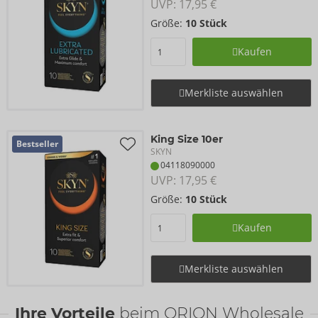
UVP: 
17,95 €
Größe:
10 Stück
Kaufen
Merkliste auswählen
King Size 10er
Bestseller
SKYN
04118090000
UVP: 
17,95 €
Größe:
10 Stück
Kaufen
Merkliste auswählen
Ihre Vorteile
beim ORION Wholesale