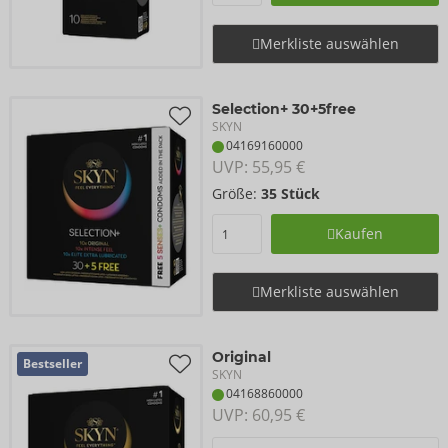
Merkliste auswählen
Selection+ 30+5free
SKYN
04169160000
UVP: 
55,95 €
Größe:
35 Stück
Kaufen
Merkliste auswählen
Original
Bestseller
SKYN
04168860000
UVP: 
60,95 €