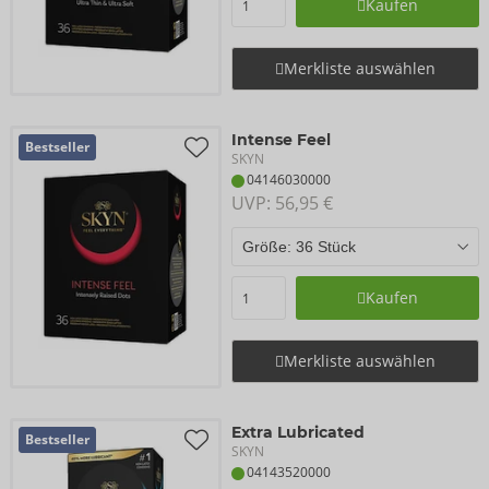
Kaufen
Merkliste auswählen
Intense Feel
Bestseller
SKYN
04146030000
UVP: 
56,95 €
Kaufen
Merkliste auswählen
Extra Lubricated
Bestseller
SKYN
04143520000