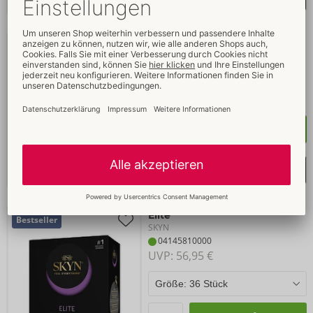
Large
Bestseller
SKYN
04145900000
UVP: 
47,95 €
Größe:
36 Stück
Kaufen
Merkliste auswählen
Elite
Bestseller
SKYN
04145810000
UVP: 
56,95 €