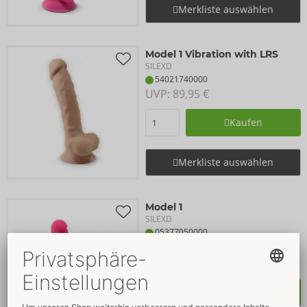
Merkliste auswählen
Model 1 Vibration with LRS
SILEXD
54021740000
UVP: 
89,95 €
Kaufen
Merkliste auswählen
Model 1
SILEXD
05377050000
UVP: 
30,95 €
Größe:
17,5
cm
Kaufen