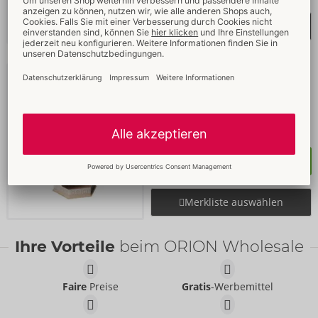
Merkliste auswählen
Model 1
SILEXD
05349600000
UVP: 
30,95 €
Größe:
18,8
cm
Kaufen
Merkliste auswählen
Ihre Vorteile
beim ORION Wholesale
Faire
Preise
Gratis
-Werbemittel