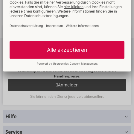
Schnelle
weltweite
Neue
Trends
Lieferung
Newsletter
abonnieren
Um unseren Newsletter zu abonnieren, melden Sie sich bitte im
Onlineshop an. Dann sehen Sie auch Ihre
Angebote
und die
Händlerpreise
.
Anmelden
Sie können den Dienst jederzeit abbestellen.
Hilfe
Sie haben Fragen?
Service