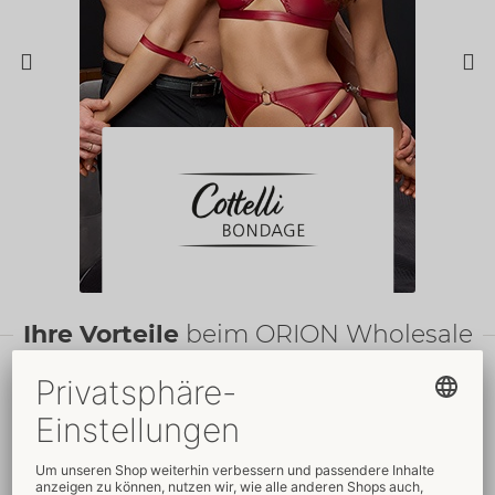
Ihre Vorteile
beim ORION Wholesale
Faire
Preise
Gratis
-Werbemittel
Verkaufsfördernde
Umfassender
Verpackungen
Kundenservice