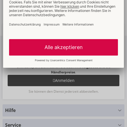
Schnelle
weltweite
Neue
Trends
Lieferung
Newsletter
abonnieren
Um unseren Newsletter zu abonnieren, melden Sie sich bitte im
Onlineshop an. Dann sehen Sie auch Ihre
Angebote
und die
Händlerpreise
.
Anmelden
Sie können den Dienst jederzeit abbestellen.
Hilfe
Sie haben Fragen?
Service