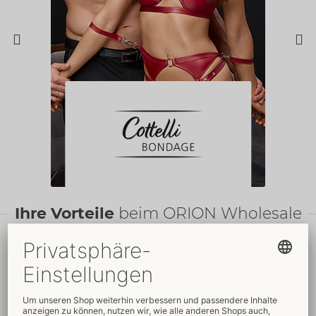
Ihre Vorteile
beim ORION Wholesale
Faire
Preise
Gratis
-Werbemittel
Verkaufsfördernde
Umfassender
Verpackungen
Kundenservice