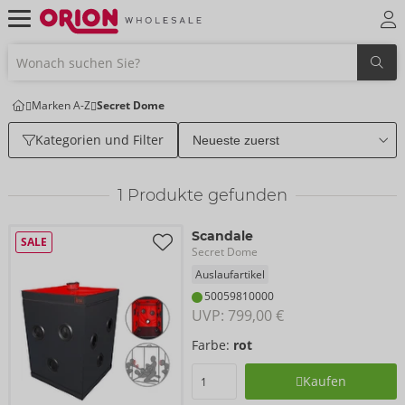
Marken A-Z
Secret Dome
Kategorien und Filter
1
Produkte gefunden
Scandale
SALE
Secret Dome
Auslaufartikel
50059810000
UVP: 
799,00 €
Farbe:
rot
Kaufen