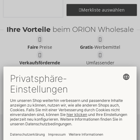
Merkliste auswählen
Ihre Vorteile
beim ORION Wholesale
Faire
Preise
Gratis
-Werbemittel
Verkaufsfördernde
Umfassender
Verpackungen
Kundenservice
Schnelle
weltweite
Neue
Trends
Lieferung
Newsletter
abonnieren