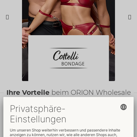
Ihre Vorteile
beim ORION Wholesale
Faire
Preise
Gratis
-Werbemittel
Verkaufsfördernde
Umfassender
Verpackungen
Kundenservice