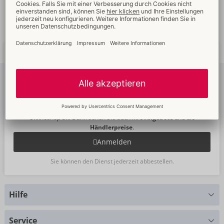
Schnelle
weltweite
Neue
Trends
Lieferung
Newsletter
abonnieren
Um unseren Newsletter zu abonnieren, melden Sie sich bitte im
Onlineshop an. Dann sehen Sie auch Ihre
Angebote
und die
Händlerpreise
.
Anmelden
Sie können den Dienst jederzeit abbestellen.
Hilfe
Sie haben Fragen?
Service