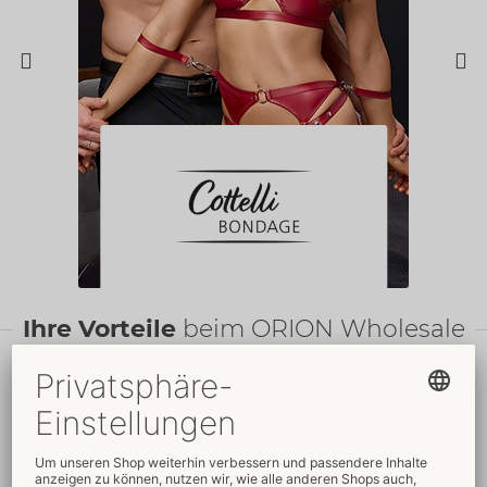
Ihre Vorteile
beim ORION Wholesale
Faire
Preise
Gratis
-Werbemittel
Verkaufsfördernde
Umfassender
Verpackungen
Kundenservice