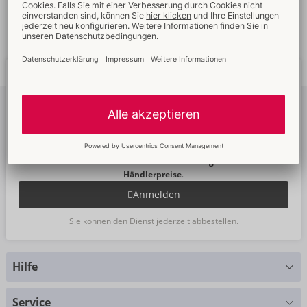
Schnelle
weltweite
Neue
Trends
Lieferung
Newsletter
abonnieren
Um unseren Newsletter zu abonnieren, melden Sie sich bitte im
Onlineshop an. Dann sehen Sie auch Ihre
Angebote
und die
Händlerpreise
.
Anmelden
Sie können den Dienst jederzeit abbestellen.
Hilfe
Sie haben Fragen?
Service