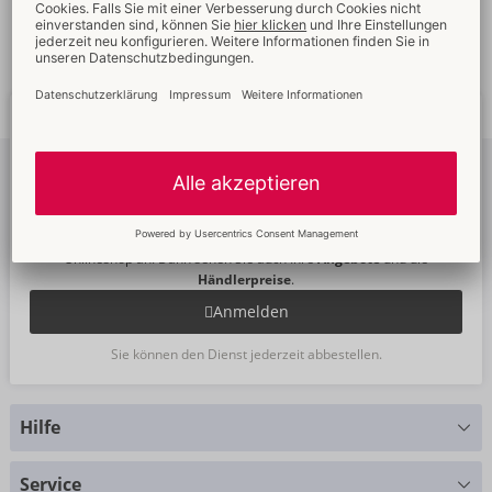
Schnelle
weltweite
Neue
Trends
Lieferung
Newsletter
abonnieren
Um unseren Newsletter zu abonnieren, melden Sie sich bitte im
Onlineshop an. Dann sehen Sie auch Ihre
Angebote
und die
Händlerpreise
.
Anmelden
Sie können den Dienst jederzeit abbestellen.
Hilfe
Sie haben Fragen?
Service