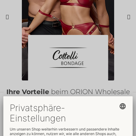
Ihre Vorteile
beim ORION Wholesale
Faire
Preise
Gratis
-Werbemittel
Verkaufsfördernde
Umfassender
Verpackungen
Kundenservice