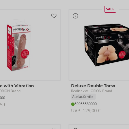
SALE
e with Vibration
Deluxe Double Torso
Realistixxx
ORION Brand
- ORION Brand
Auslaufartikel
000
5 €
50055580000
UVP: 
129,00 €