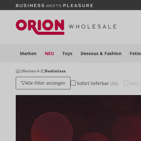
Marken
NEU
Toys
Dessous
& Fashion
Fetis
Marken A-Z
Realistixxx
Alle Filter anzeigen
Sofort
lieferbar
(26)
Neu