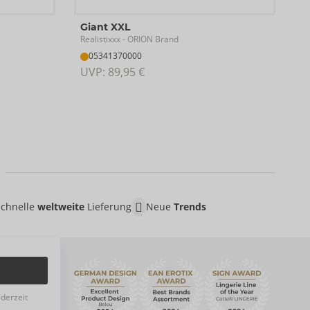
Giant XXL
Realistixxx
- ORION Brand
05341370000
UVP: 
89,95 €
Schnelle
weltweite
Lieferung
Neue
Trends
ederzeit