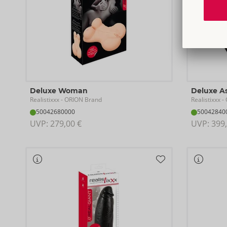
Deluxe Woman
Deluxe A
Realistixxx
Realistixxx
- ORION Brand
- 
50042680000
50042840
UVP: 
279,00 €
UVP: 
399,