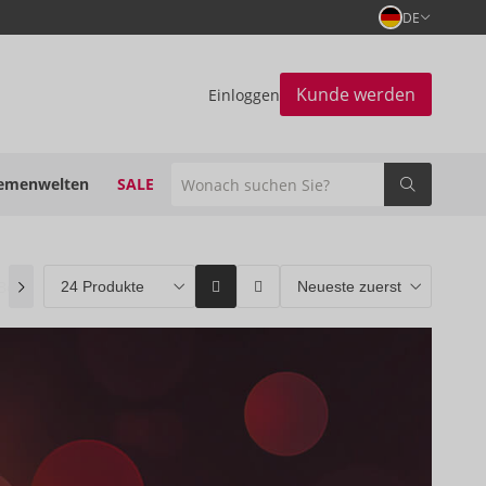
DE
Kunde werden
Einloggen
emenwelten
SALE
Bestseller
(0)