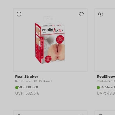
Real Stroker
RealSleev
Realistixxx
Realistixxx
- ORION Brand
- 
50061390000
54056290
UVP: 
69,95 €
UVP: 
49,9