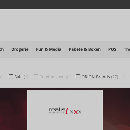
ch
Drogerie
Fun & Media
Pakete
& Boxen
POS
Th
(0)
Sale
(1)
Coming soon
(0)
ORION Brands
(27)