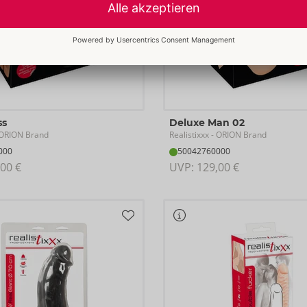
ss
Deluxe Man 02
Realistixxx
ORION Brand
- ORION Brand
000
50042760000
00 €
UVP: 
129,00 €