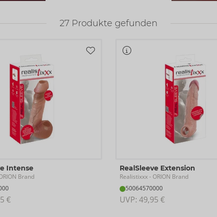
27
Produkte gefunden
e Intense
RealSleeve Extension
Realistixxx
ORION Brand
- ORION Brand
000
50064570000
5 €
UVP: 
49,95 €