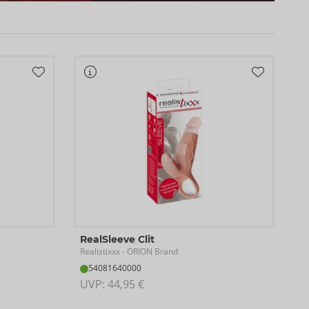
RealSleeve Clit
Realistixxx
- ORION Brand
54081640000
UVP: 
44,95 €