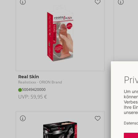
Real Skin
RealSlee
Realistixxx
Realistixxx
- ORION Brand
- 
50049420000
54051490
UVP: 
59,95 €
UVP: 
39,9