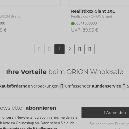
n
Realistixxx Giant 3XL
Realistixxx
ORION Brand
- ORION Brand
000
05341530000
5 €
UVP: 
89,95 €
1
2
Ihre Vorteile
beim ORION Wholesale
kaufsfördernde
Verpackungen
Umfassender
Kundenservice
ewsletter
abonnieren
Anmelden
 unseren Newsletter zu abonnieren, melden Sie
ch bitte im Onlineshop an. Dann sehen Sie auch
Sie können den Dienst j
re
Angebote
und die
Händlerpreise
.