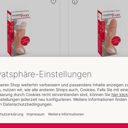
ve Open
RealSleeve Close
Realistixxx
ORION Brand
- ORION Brand
000
54051570000
5 €
UVP: 
39,95 €