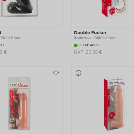
t
Double Fucker
Realistixxx
ORION Brand
- ORION Brand
000
05389140000
5 €
UVP: 
29,95 €