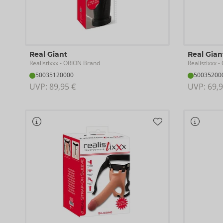
Real Giant
Real Gian
Realistixxx
Realistixxx
- ORION Brand
- 
50035120000
50035200
UVP: 
89,95 €
UVP: 
69,9