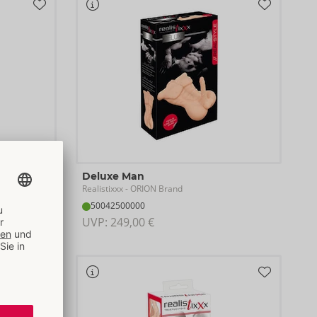
Deluxe Man
Realistixxx
- ORION Brand
50042500000
UVP: 
249,00 €