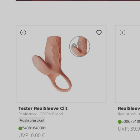
Tester RealSleeve Clit
RealSleev
Realistixxx
Realistixxx
- ORION Brand
- 
Auslaufartikel
50067910
54081640001
UVP: 
39,9
UVP: 
0,00 €