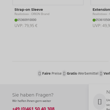
Strap-on Sleeve
Extensio
Realistixxx
Realistixxx
- ORION Brand
- 
05360910000
05361050
UVP: 
79,95 €
UVP: 
49,9
Faire
Preise
Gratis
-Werbemittel
Ver
N
Sie haben Fragen?
Um
Wir helfen Ihnen gern weiter
si
+49 (0)461 50 40 308
Ih