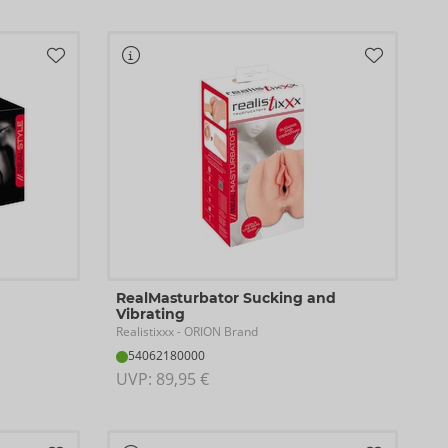
RealMasturbator Sucking and
Vibrating
Realistixxx
- ORION Brand
54062180000
UVP: 
89,95 €