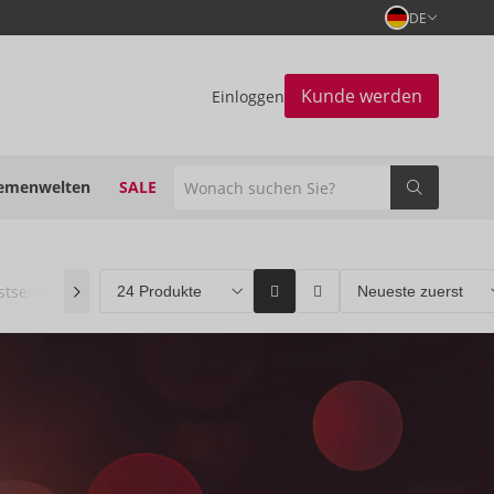
DE
Kunde werden
Einloggen
emenwelten
SALE
stseller
(0)