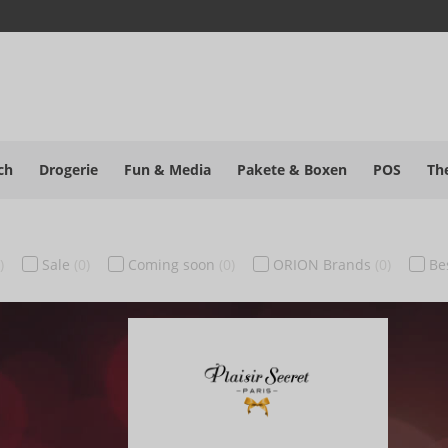
ch
Drogerie
Fun & Media
Pakete
& Boxen
POS
Th
)
Sale
(0)
Coming soon
(0)
ORION Brands
(0)
Be