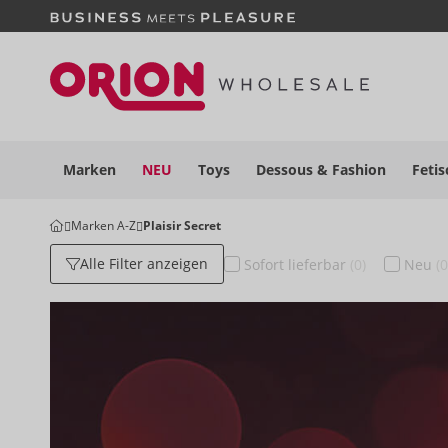
Marken
NEU
Toys
Dessous
& Fashion
Fetis
Marken A-Z
Plaisir Secret
Alle Filter anzeigen
Sofort
lieferbar
(0)
Neu
(0