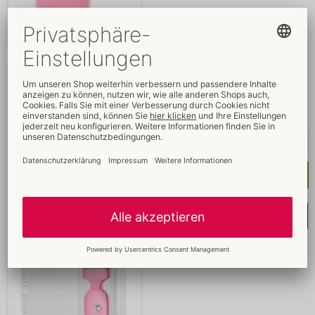
Pillow Talk Cheeky
PILLOW TALK
05923820000
UVP: 
69,95 €
Kaufen
Merkliste auswählen