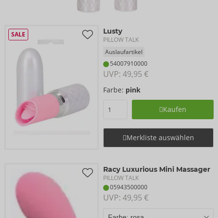
Lusty
SALE
PILLOW TALK
Auslaufartikel
54007910000
UVP: 
49,95 €
Farbe:
pink
Kaufen
Merkliste auswählen
Racy Luxurious Mini Massager
PILLOW TALK
05943500000
UVP: 
49,95 €