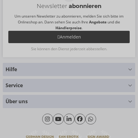
Newsletter
abonnieren
Um unseren Newsletter zu abonnieren, melden Sie sich bitte im
Onlineshop an. Dann sehen Sie auch Ihre
Angebote
und die
Händlerpreise
.
Anmelden
Sie können den Dienst jederzeit abbestellen.
Hilfe
Sie haben Fragen?
Service
Wir helfen Ihnen gern weiter
Größentabellen
+49 (0)461 50 40 308
Über uns
Materialkunde
Montag - Donnerstag: 09:00 - 16:00 Uhr
Wir über uns
Freitag: 09:00 - 15:00 Uhr
Nachhaltigkeit
eroFame
Kontakt