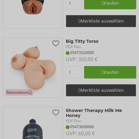
Kaufen
Merkliste auswählen
Big Titty Torso
PDX Plus
05473520000
UVP: 
350,00 €
Kaufen
Merkliste auswählen
Rabattaktion
Shower Therapy Milk Me
Honey
PDX Plus
05473600000
UVP: 
60,00 €