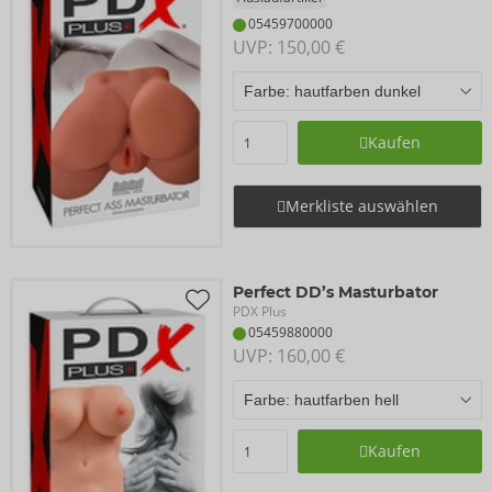
05459700000
UVP: 
150,00 €
Kaufen
Merkliste auswählen
Perfect DD’s Masturbator
PDX Plus
05459880000
UVP: 
160,00 €
Kaufen