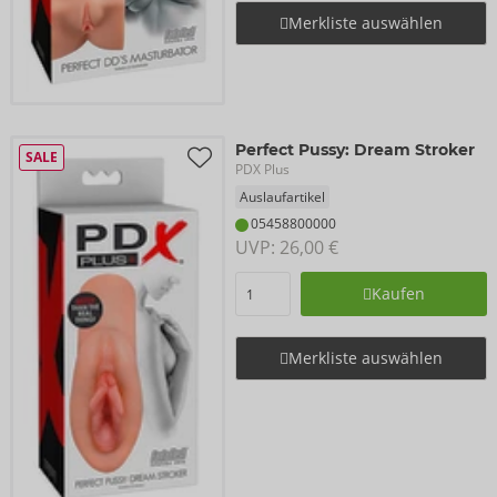
Merkliste auswählen
Perfect Pussy: Dream Stroker
SALE
PDX Plus
Auslaufartikel
05458800000
UVP: 
26,00 €
Kaufen
Merkliste auswählen