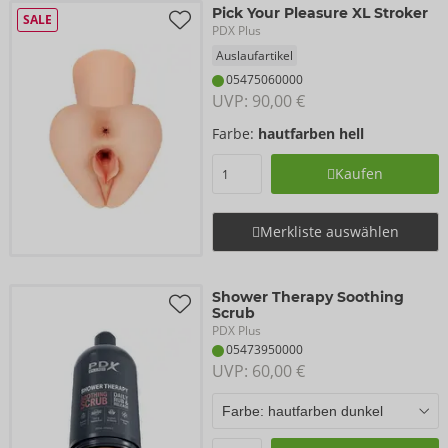
Pick Your Pleasure XL Stroker
SALE
PDX Plus
Auslaufartikel
05475060000
UVP: 
90,00 €
Farbe:
hautfarben hell
Kaufen
Merkliste auswählen
Shower Therapy Soothing
Scrub
PDX Plus
05473950000
UVP: 
60,00 €