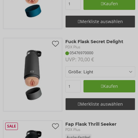
Kaufen
Merkliste auswählen
Fuck Flask Secret Delight
PDX Plus
05476970000
UVP: 
70,00 €
Kaufen
Merkliste auswählen
Fap Flask Thrill Seeker
SALE
PDX Plus
Auslaufartikel