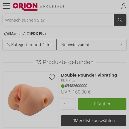
Marken A-Z
PDX Plus
Kategorien und Filter
23
Produkte gefunden
Double Pounder Vibrating
PDX Plus
05482600000
UVP: 
160,00 €
Kaufen
Merkliste auswählen