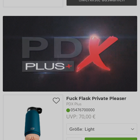
Fuck Flask Private Pleaser
PDX Plus
05476700000
UVP: 
70,00 €