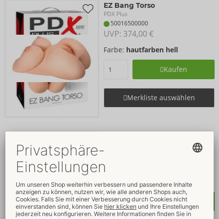
EZ Bang Torso
PDX Plus
50016500000
UVP: 
374,00 €
Farbe:
hautfarben hell
Kaufen
Merkliste auswählen
Perfect Ride
PDX Plus
50016330000
UVP: 
374,00 €
Farbe:
hautfarben hell
Kaufen