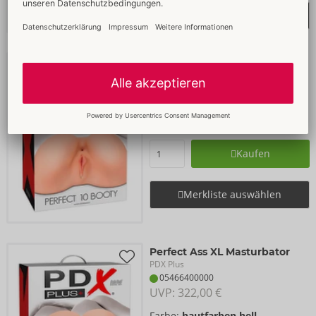
Merkliste auswählen
Perfect 10 Booty
PDX Plus
05466230000
UVP: 
322,00 €
Farbe:
hautfarben hell
Kaufen
Merkliste auswählen
Perfect Ass XL Masturbator
PDX Plus
05466400000
UVP: 
322,00 €
Farbe:
hautfarben hell