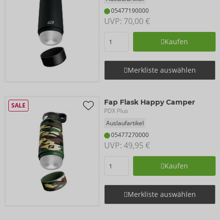
05477190000
UVP: 
70,00 €
Kaufen
Merkliste auswählen
Fap Flask Happy Camper
SALE
PDX Plus
Auslaufartikel
05477270000
UVP: 
49,95 €
Kaufen
Merkliste auswählen