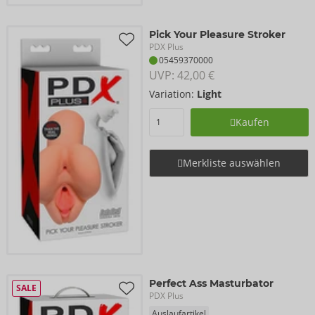
Pick Your Pleasure Stroker
PDX Plus
05459370000
UVP: 
42,00 €
Variation:
Light
Kaufen
Merkliste auswählen
Perfect Ass Masturbator
SALE
PDX Plus
Auslaufartikel