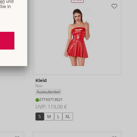
Kleid
Noir
Auslaufartikel
27193713021
UVP: 
119,00 €
S
M
L
XL