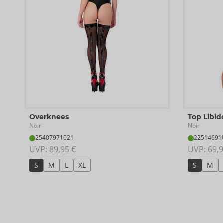
Overknees
Top Libid
Noir
Noir
25407971021
22514691
UVP: 
89,95 €
UVP: 
69,9
S
M
L
XL
S
M