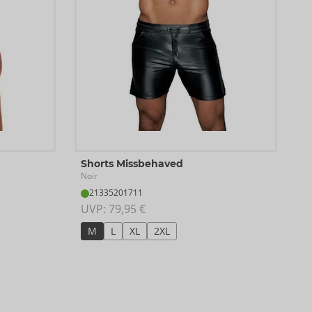
Shorts Missbehaved
Noir
21335201711
UVP: 
79,95 €
M
L
XL
2XL