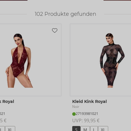
102
Produkte gefunden
k Royal
Kleid Kink Royal
Noir
021
27193981021
5 €
UVP: 
99,95 €
L
XL
S
M
L
XL