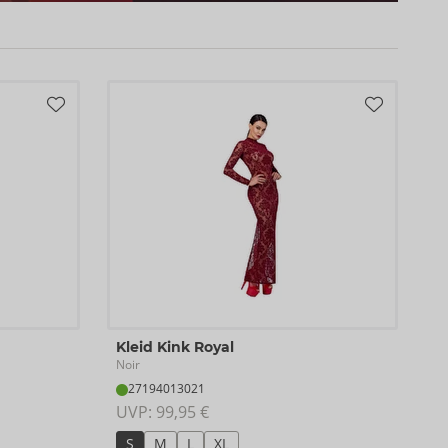
Kleid Kink Royal
Noir
27194013021
UVP: 
99,95 €
S
M
L
XL