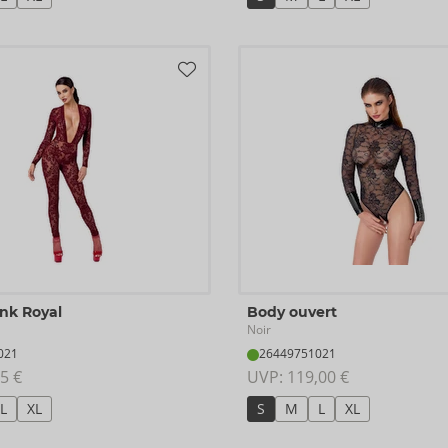
ink Royal
Body ouvert
Noir
021
26449751021
5 €
UVP: 
119,00 €
L
XL
S
M
L
XL