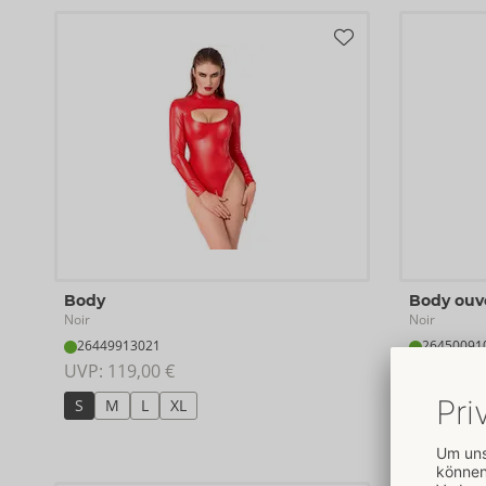
Body
Body ouv
Noir
Noir
26449913021
26450091
UVP: 
119,00 €
UVP: 
119,
S
M
L
XL
S
M