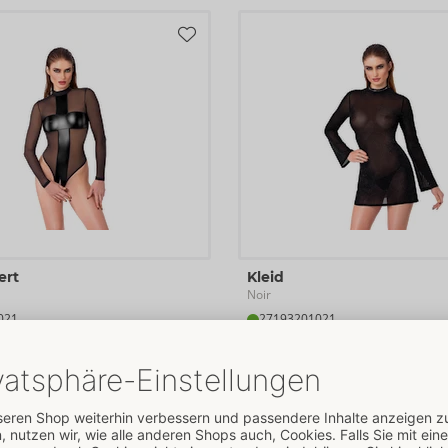
ert
Kleid
Noir
021
27193201021
00 €
UVP: 
119,00 €
L
XL
S
M
L
XL
SALE