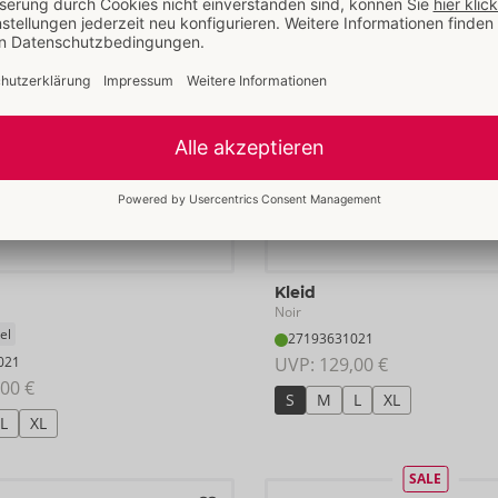
Kleid
Noir
el
27193631021
021
UVP: 
129,00 €
00 €
S
M
L
XL
L
XL
SALE