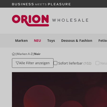
Marken
NEU
Toys
Dessous
& Fashion
Fetis
Marken A-Z
Noir
Alle Filter anzeigen
Sofort
lieferbar
(102)
Ne