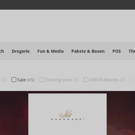
ch
Drogerie
Fun & Media
Pakete
& Boxen
POS
Th
u
(0)
Sale
(65)
Coming soon
(0)
ORION Brands
(0)