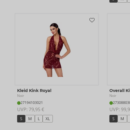
Kleid Kink Royal
Overall K
Noir
Noir
27194103021
27308803
UVP: 
79,95 €
UVP: 
99,9
S
M
L
XL
S
M