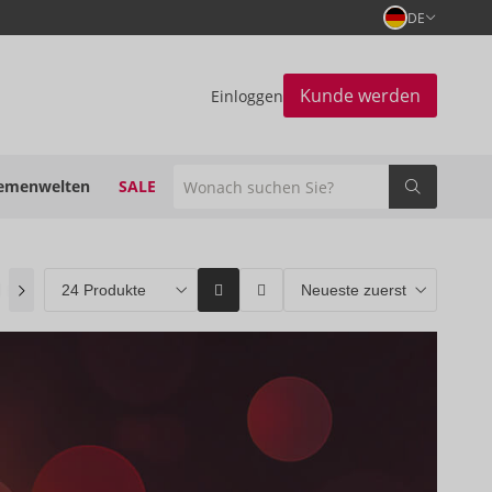
DE
Kunde werden
Einloggen
emenwelten
SALE
Bestseller
(0)