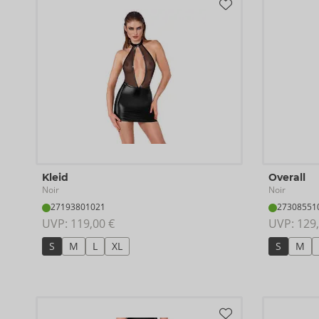
Kleid
Overall
Noir
Noir
27193801021
27308551
UVP: 
119,00 €
UVP: 
129,
S
M
L
XL
S
M