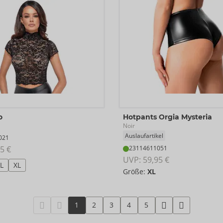
o
Hotpants Orgia Mysteria
Noir
Auslaufartikel
021
5 €
23114611051
UVP: 
59,95 €
L
XL
Größe:
XL
1
2
3
4
5