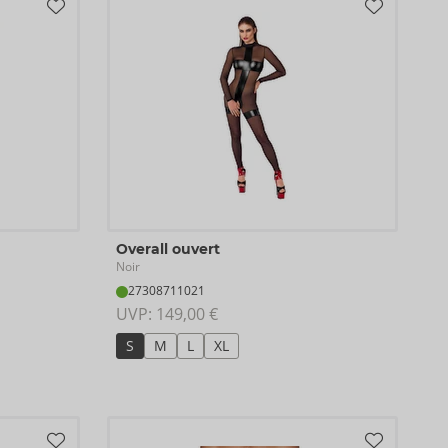
Overall ouvert
Noir
27308711021
UVP: 
149,00 €
S
M
L
XL