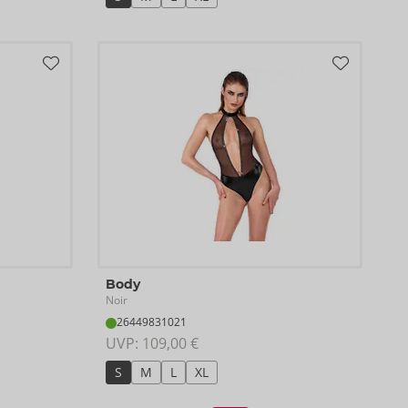
Body
Noir
26449831021
UVP: 
109,00 €
S
M
L
XL