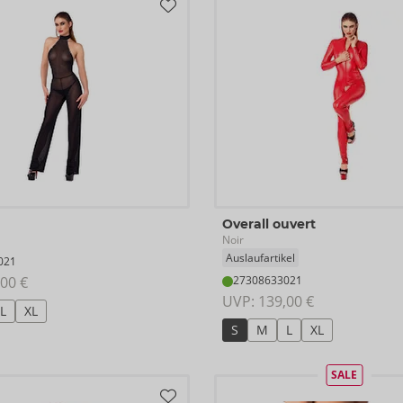
Overall ouvert
Noir
Auslaufartikel
021
00 €
27308633021
UVP: 
139,00 €
L
XL
S
M
L
XL
SALE