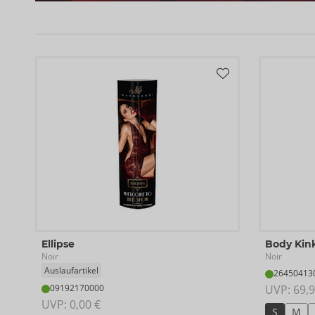
Ellipse
Body Kin
Noir
Noir
Auslaufartikel
26450413
09192170000
UVP: 
69,9
UVP: 
0,00 €
S
M