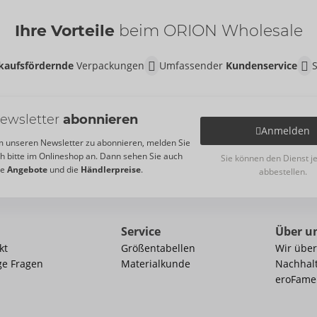
Ihre Vorteile
beim ORION Wholesale
kaufsfördernde
Verpackungen
Umfassender
Kundenservice
ewsletter
abonnieren
Anmelden
 unseren Newsletter zu abonnieren, melden Sie
ch bitte im Onlineshop an. Dann sehen Sie auch
Sie können den Dienst j
re
Angebote
und die
Händlerpreise
.
abbestellen.
Service
Über u
kt
Größentabellen
Wir über
ge Fragen
Materialkunde
Nachhalt
eroFame