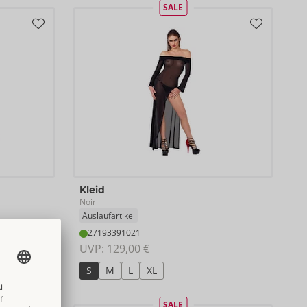
SALE
Kleid
Noir
Auslaufartikel
27193391021
UVP: 
129,00 €
S
M
L
XL
SALE