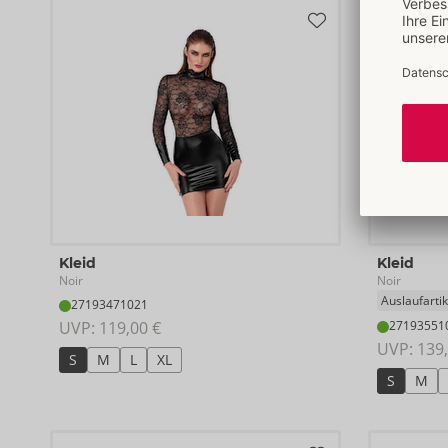
Kleid
Kleid
Noir
Noir
Auslaufartik
27193471021
UVP: 
119,00 €
27193551
UVP: 
139,
S
M
L
XL
S
M