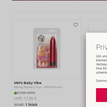
MM's Baby Vibe
Mandy
Mandy Mystery Toys
Mandy Myste
- ORION Brand
05598140000
05145860
UVP: 
17,95 €
UVP: 
54,9
Inhalt:
1 Stück