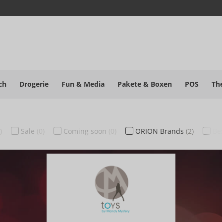
ch
Drogerie
Fun & Media
Pakete
& Boxen
POS
Th
)
Sale
(0)
Coming soon
(0)
ORION Brands
(2)
Be