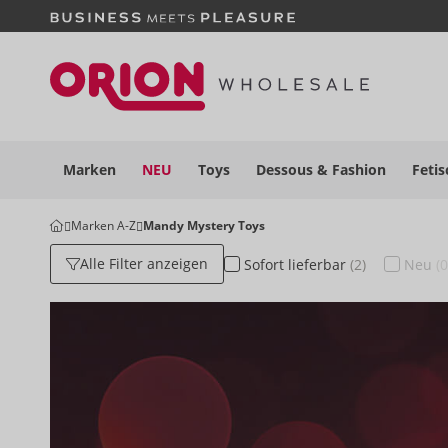
Marken
NEU
Toys
Dessous
& Fashion
Fetis
Marken A-Z
Mandy Mystery Toys
Alle Filter anzeigen
Sofort
lieferbar
(2)
Neu
(0