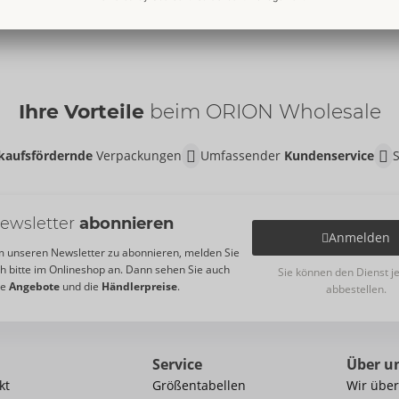
Ihre Vorteile
beim ORION Wholesale
kaufsfördernde
Verpackungen
Umfassender
Kundenservice
ewsletter
abonnieren
Anmelden
 unseren Newsletter zu abonnieren, melden Sie
ch bitte im Onlineshop an. Dann sehen Sie auch
Sie können den Dienst j
re
Angebote
und die
Händlerpreise
.
abbestellen.
Service
Über u
kt
Größentabellen
Wir über