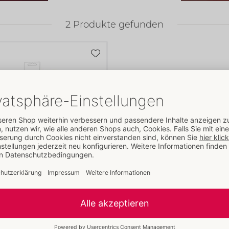
2
Produkte gefunden
ry Toys
- ORION Brand
000
5 €