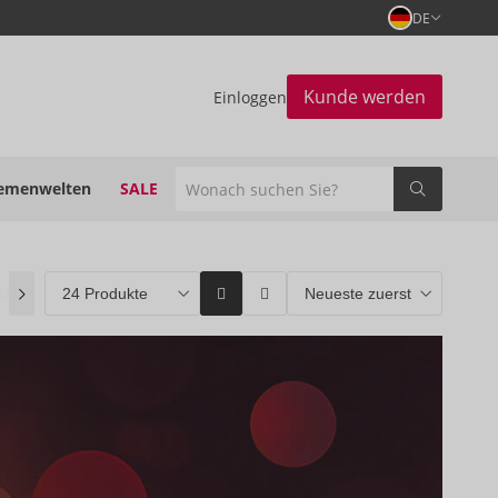
DE
Kunde werden
Einloggen
emenwelten
SALE
stseller
(0)