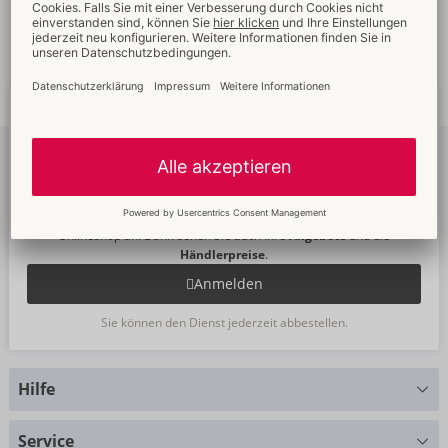
Schnelle
weltweite
Neue
Trends
Lieferung
Newsletter
abonnieren
Um unseren Newsletter zu abonnieren, melden Sie sich bitte im
Onlineshop an. Dann sehen Sie auch Ihre
Angebote
und die
Händlerpreise
.
Anmelden
Sie können den Dienst jederzeit abbestellen.
Hilfe
Sie haben Fragen?
Service