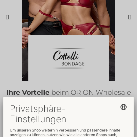
Ihre Vorteile
beim ORION Wholesale
Faire
Preise
Gratis
-Werbemittel
Verkaufsfördernde
Umfassender
Verpackungen
Kundenservice