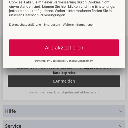
Schnelle
weltweite
Neue
Trends
Lieferung
Newsletter
abonnieren
Um unseren Newsletter zu abonnieren, melden Sie sich bitte im
Onlineshop an. Dann sehen Sie auch Ihre
Angebote
und die
Händlerpreise
.
Anmelden
Sie können den Dienst jederzeit abbestellen.
Hilfe
Sie haben Fragen?
Service