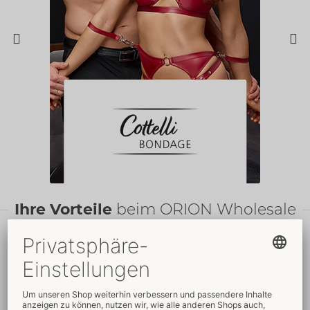
Ihre Vorteile
beim ORION Wholesale
Faire
Preise
Gratis
-Werbemittel
Verkaufsfördernde
Umfassender
Verpackungen
Kundenservice