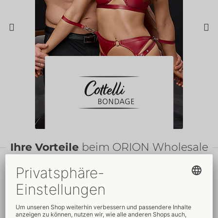
Ihre Vorteile
beim ORION Wholesale
Faire
Preise
Gratis
-Werbemittel
Verkaufsfördernde
Umfassender
Verpackungen
Kundenservice