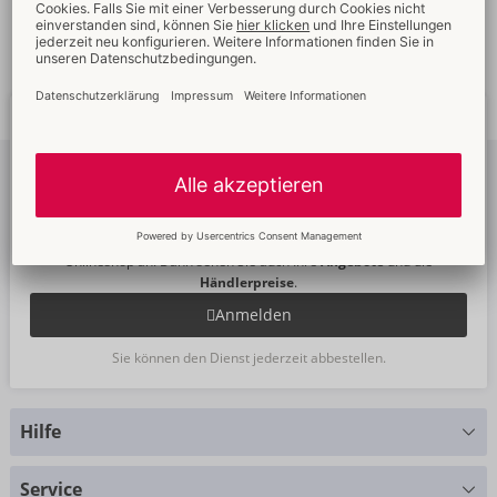
Schnelle
weltweite
Neue
Trends
Lieferung
Newsletter
abonnieren
Um unseren Newsletter zu abonnieren, melden Sie sich bitte im
Onlineshop an. Dann sehen Sie auch Ihre
Angebote
und die
Händlerpreise
.
Anmelden
Sie können den Dienst jederzeit abbestellen.
Hilfe
Sie haben Fragen?
Service