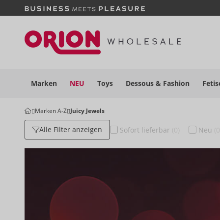
Marken
NEU
Toys
Dessous
& Fashion
Fetis
Marken A-Z
Juicy Jewels
Alle Filter anzeigen
Sofort
lieferbar
(0)
Neu
(0