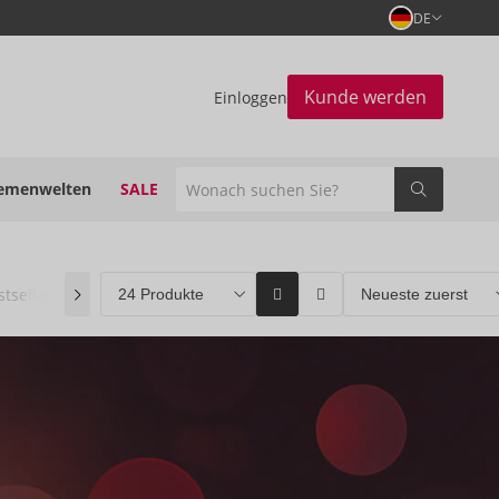
DE
Kunde werden
Einloggen
emenwelten
SALE
stseller
(0)