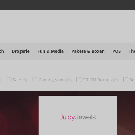
ch
Drogerie
Fun & Media
Pakete
& Boxen
POS
Th
)
Sale
(0)
Coming soon
(0)
ORION Brands
(0)
Be