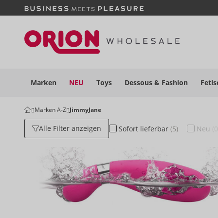
Marken
NEU
Toys
Dessous
& Fashion
Fetis
Marken A-Z
JimmyJane
Alle Filter anzeigen
Sofort
lieferbar
(5)
Neu
(0