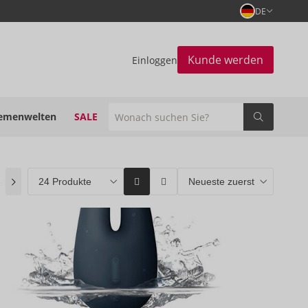
DE
Kunde werden
Einloggen
emenwelten
SALE
stseller
(0)