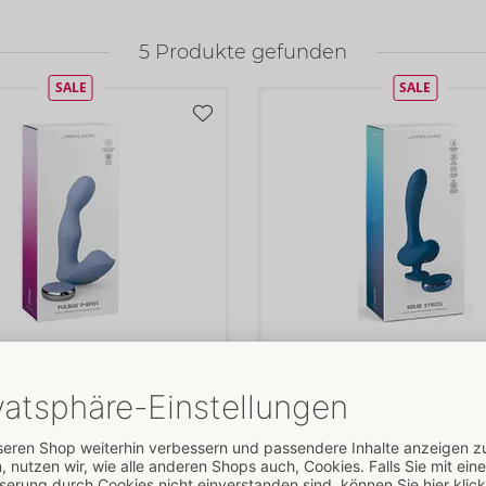
5
Produkte gefunden
SALE
SALE
Spot
Solis Kyrios
JimmyJane
el
Auslaufartikel
000
05479300000
00 €
UVP: 
120,00 €