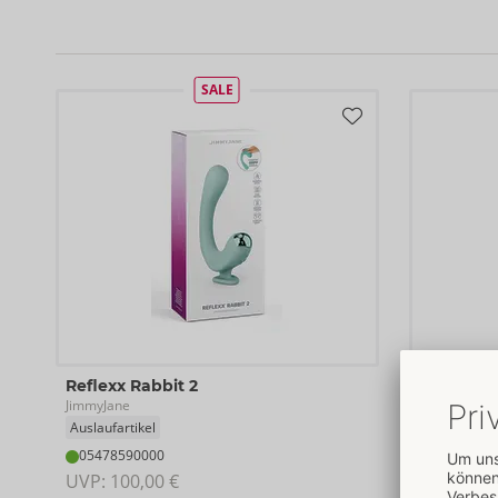
SALE
Reflexx Rabbit 2
Pulsus P-
JimmyJane
JimmyJane
Auslaufartikel
Auslaufartik
05478590000
05479050
UVP: 
100,00 €
UVP: 
130,