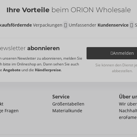
Ihre Vorteile
beim ORION Wholesale
kaufsfördernde
Verpackungen
Umfassender
Kundenservice
ewsletter
abonnieren
Anmelden
 unseren Newsletter zu abonnieren, melden Sie
ch bitte im Onlineshop an. Dann sehen Sie auch
Sie können den Dienst j
re
Angebote
und die
Händlerpreise
.
abbestellen.
Service
Über u
kt
Größentabellen
Wir über
ge Fragen
Materialkunde
Nachhalt
eroFame