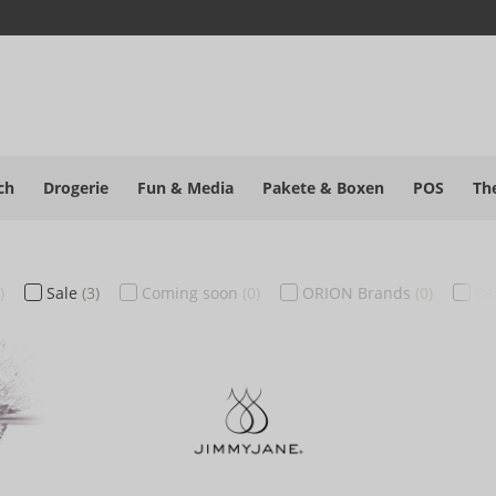
ch
Drogerie
Fun & Media
Pakete
& Boxen
POS
Th
)
Sale
(3)
Coming soon
(0)
ORION Brands
(0)
Be