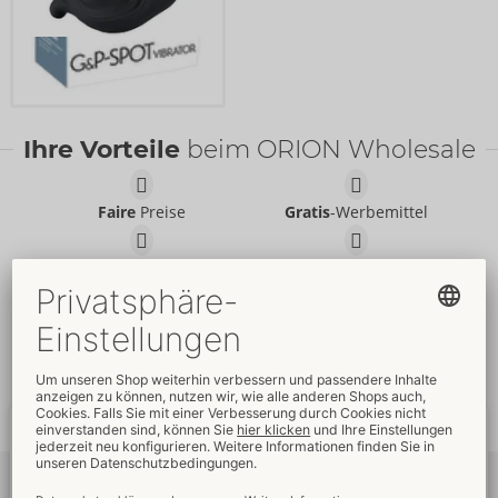
Ihre Vorteile
beim ORION Wholesale
Faire
Preise
Gratis
-Werbemittel
Verkaufsfördernde
Umfassender
Verpackungen
Kundenservice
Schnelle
weltweite
Neue
Trends
Lieferung