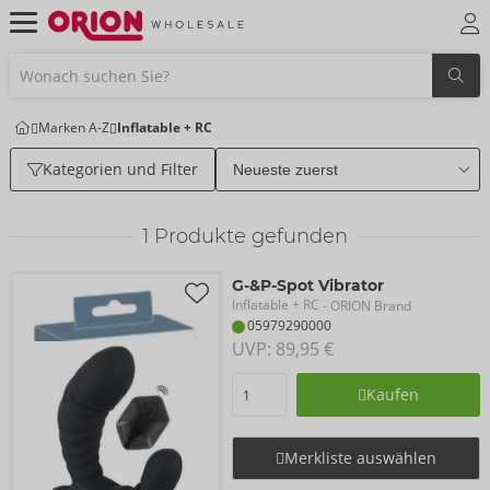
Marken A-Z
Inflatable + RC
Kategorien und Filter
1
Produkte gefunden
G-&P-Spot Vibrator
Inflatable + RC
- ORION Brand
05979290000
UVP: 
89,95 €
Kaufen
Merkliste auswählen