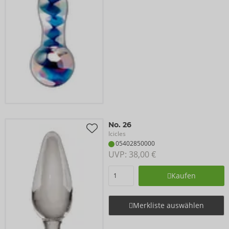
No. 26
Icicles
05402850000
UVP: 
38,00 €
Kaufen
Merkliste auswählen