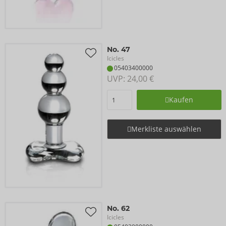
No. 47
Icicles
05403400000
UVP: 
24,00 €
Kaufen
Merkliste auswählen
No. 62
Icicles