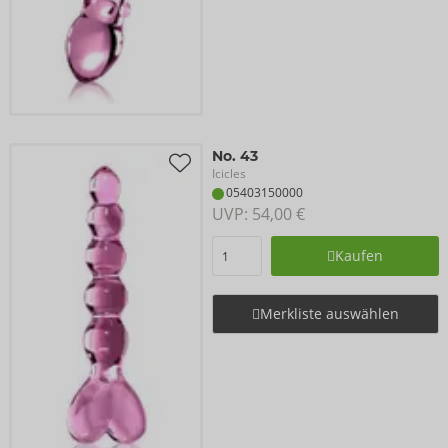
No. 43
Icicles
05403150000
UVP: 
54,00 €
Kaufen
Merkliste auswählen