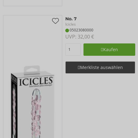
No. 7
Icicles
05023080000
UVP: 
32,00 €
Kaufen
Merkliste auswählen