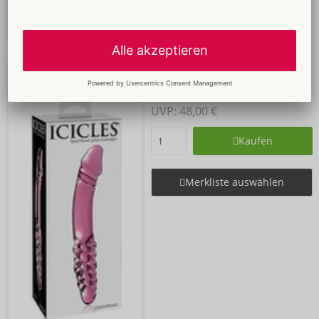
No. 57
Icicles
05403660000
UVP: 
48,00 €
Kaufen
Merkliste auswählen