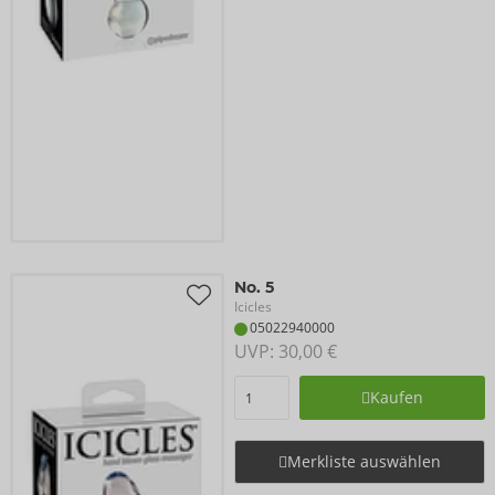
No. 5
Icicles
05022940000
UVP: 
30,00 €
Kaufen
Merkliste auswählen