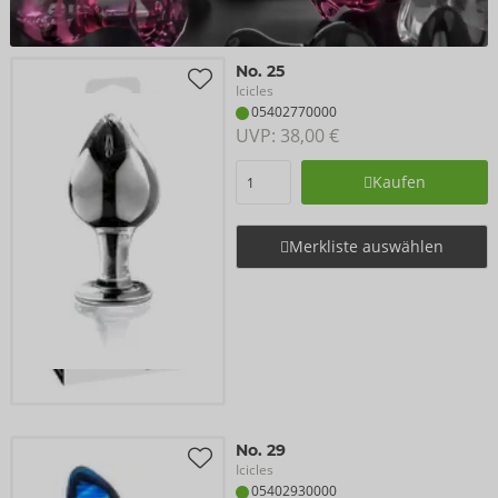
No. 25
Icicles
05402770000
UVP: 
38,00 €
Kaufen
Merkliste auswählen
No. 29
Icicles
05402930000