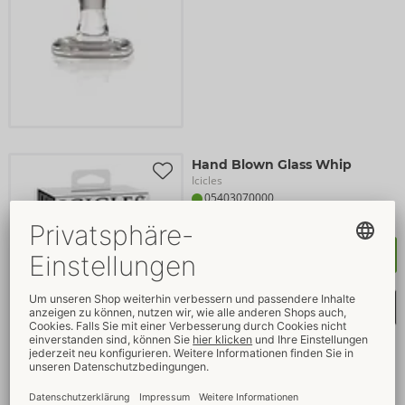
Hand Blown Glass Whip
Icicles
05403070000
UVP: 
56,00 €
Kaufen
Merkliste auswählen