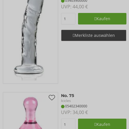
05403900000
UVP: 
44,00 €
Kaufen
Merkliste auswählen
No. 75
Icicles
05402340000
UVP: 
34,00 €
Kaufen