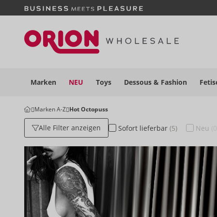
Marken
NEU
Toys
Dessous
& Fashion
Fetis
Marken A-Z
Hot Octopuss
Alle Filter anzeigen
Sofort
lieferbar
(5)
Neu
(0