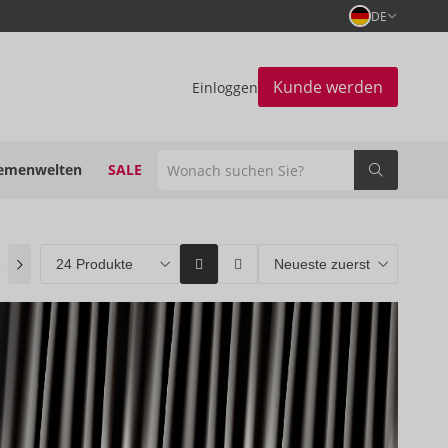
DE
Kunde werden
Einloggen
emenwelten
SALE
stseller
(0)