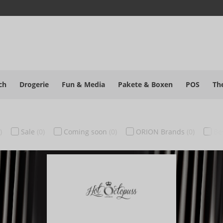
ch
Drogerie
Fun & Media
Pakete
& Boxen
POS
Th
)
Sale
(0)
Coming soon
(0)
ORION Brands
(0)
Be