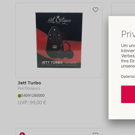
Jett Turbo
Pulse Du
Hot Octopuss
Hot Octopus
54091280000
54066090
UVP: 
99,00 €
UVP: 
149,