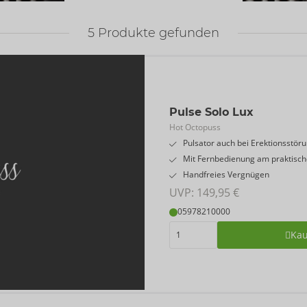
5
Produkte gefunden
Pulse Solo Lux
Hot Octopuss
Pulsator auch bei Erektionsstör
Mit Fernbedienung am praktisc
Handfreies Vergnügen
UVP: 
149,95 €
05978210000
Ka