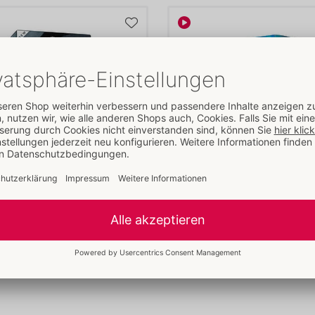
o
Pulse Solo Essential
s
Hot Octopuss
000
54034560000
00 €
UVP: 
119,99 €