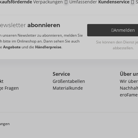
kaufsfördernde
Verpackungen
Umfassender
Kundenservice
ewsletter
abonnieren
Anmelden
 unseren Newsletter zu abonnieren, melden Sie
ch bitte im Onlineshop an. Dann sehen Sie auch
Sie können den Dienst j
re
Angebote
und die
Händlerpreise
.
abbestellen.
Service
Über u
kt
Größentabellen
Wir über
ge Fragen
Materialkunde
Nachhalt
eroFame
ungen