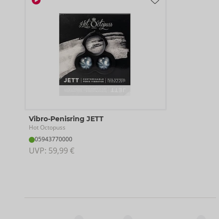
Vibro-Penisring JETT
Hot Octopuss
05943770000
UVP: 
59,99 €