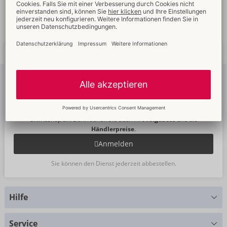
Schnelle
weltweite
Neue
Trends
Lieferung
Newsletter
abonnieren
Um unseren Newsletter zu abonnieren, melden Sie sich bitte im
Onlineshop an. Dann sehen Sie auch Ihre
Angebote
und die
Händlerpreise
.
Anmelden
Sie können den Dienst jederzeit abbestellen.
Hilfe
Sie haben Fragen?
Service