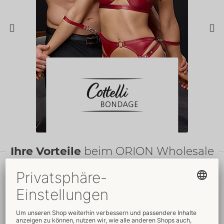
Ihre Vorteile
beim ORION Wholesale
Faire
Preise
Gratis
-Werbemittel
Verkaufsfördernde
Umfassender
Verpackungen
Kundenservice